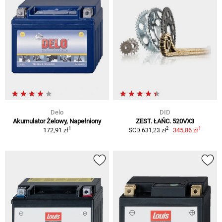
Delo
DID
Akumulator Żelowy, Napełniony
ZEST. ŁAŃC. 520VX3
1
1
2
172,91 zł
345,86 zł
SCD 631,23 zł