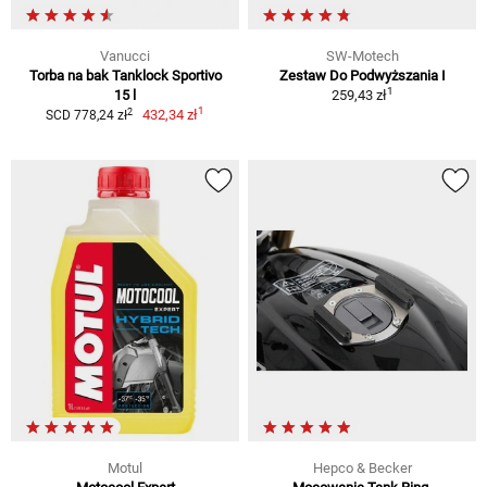
Vanucci
SW-Motech
Torba na bak Tanklock Sportivo
Zestaw Do Podwyższania I
1
15 l
259,43 zł
1
2
432,34 zł
SCD 778,24 zł
Motul
Hepco & Becker