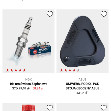
NGK
ABUS
Iridium Świeca Zapłonowa
UNIWERS. PODKŁ. POD
1
2
58,24 zł
STOJAK BOCZNY ABUS
SCD 99,40 zł
1
43,02 zł