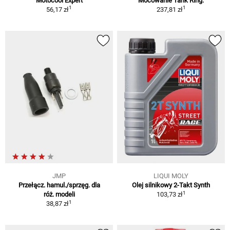
Motocool Expert
Mocowanie Tank Ring.
1
1
56,17 zł
237,81 zł
JMP
LIQUI MOLY
Przełącz. hamul./sprzęg. dla
Olej silnikowy 2-Takt Synth
1
róż. modeli
103,73 zł
1
38,87 zł