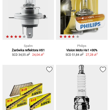
Spahn
Philips
Żarówka reflektora HS1
Vision Moto Hs1 +30%
1
1
2
2
24,04 zł
27,28 zł
SCD 34,55 zł
SCD 51,84 zł