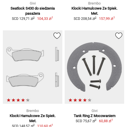
Givi
Brembo
Seatlock S430 do siedzenia
Klocki Hamulcowe Ze Spiek.
pasażera
Met.
1
1
2
2
104,33 zł
157,99 zł
SCD 129,71 zł
SCD 208,54 zł
Brembo
Givi
Klocki Hamulcowe Ze Spiek.
Tank Ring Z Mocowaniem
1
2
Met.
60,88 zł
SCD 75,67 zł
1
2
110,60 zł
SCD 148,57 zł