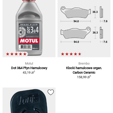
Motul
Brembo
Dot 3&4 Płyn Hamulcowy
Klocki hamulcowe organ.
1
43,19 zł
Carbon Ceramic
1
158,99 zł