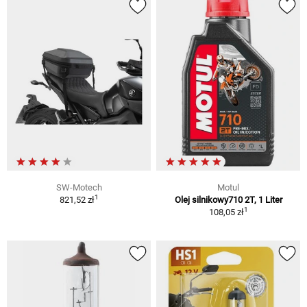
SW-Motech
Motul
1
821,52 zł
Olej silnikowy710 2T, 1 Liter
1
108,05 zł