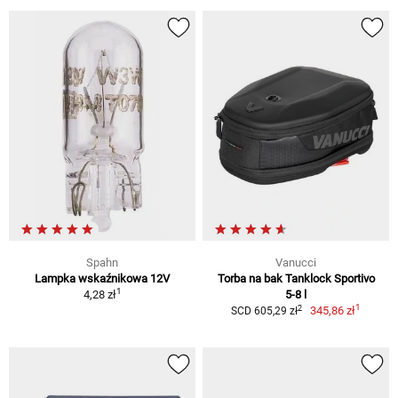
Spahn
Vanucci
Lampka wskaźnikowa 12V
Torba na bak Tanklock Sportivo
1
4,28 zł
5-8 l
1
2
345,86 zł
SCD 605,29 zł