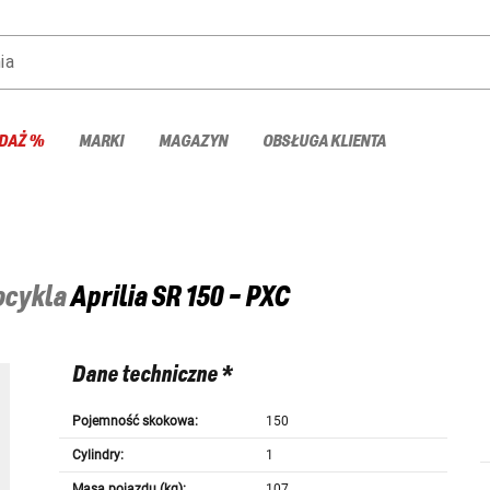
ia
DAŻ %
MARKI
MAGAZYN
OBSŁUGA KLIENTA
tocykla
Aprilia
SR 150 - PXC
Dane techniczne *
Pojemność skokowa:
150
Cylindry:
1
Masa pojazdu (kg):
107