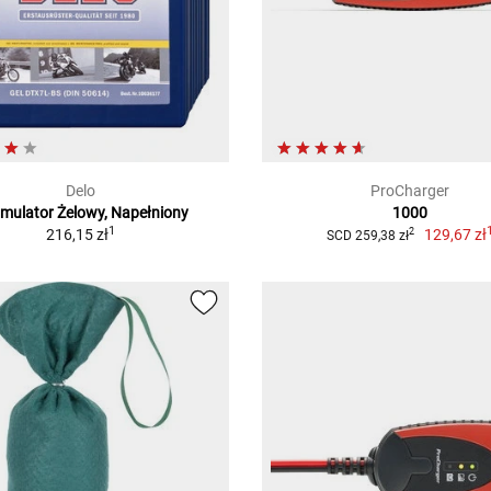
Delo
ProCharger
mulator Żelowy, Napełniony
1000
1
216,15 zł
129,67 zł
2
SCD 259,38 zł