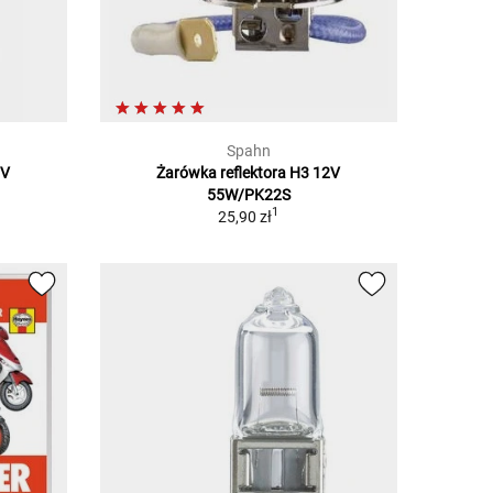
Spahn
2V
Żarówka reflektora H3 12V
55W/PK22S
1
25,90 zł