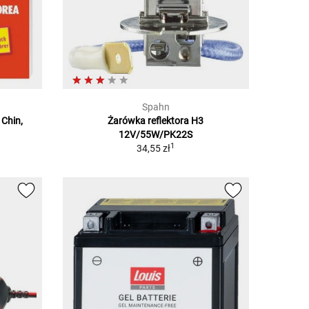
Spahn
 Chin,
Żarówka reflektora H3
12V/55W/PK22S
1
34,55 zł