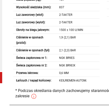
Wysokość siedziska (mm):
837
Luz zaworowy (wlot):
2-TAKTER
Luz zaworowy (wylot):
2-TAKTER
Obroty na biegu jałowym:
1500 ± 100 U/MIN
Ciśnienie w oponach
1,9 (2,1) BAR
(przód):
Ciśnienie w oponach (tył):
2,1 (2,3) BAR
Świeca zapłonowa nr 1:
NGK BR9ES
Świeca zapłonowa nr 2:
NGK BR9EIX
Przerwa iskrowa:
0,6 MM
Łańcuch / napęd końcowy:
KEILRIEMEN-AUTOM.
* Podczas określania danych zachowujemy staranność
zakresie