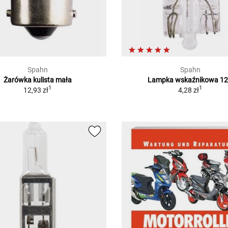
Spahn
Spahn
Żarówka kulista mała
Lampka wskaźnikowa 1
1
1
12,93 zł
4,28 zł