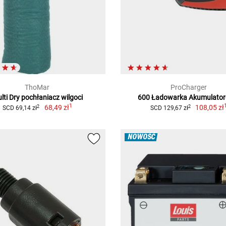
ThoMar
ProCharger
lti Dry pochłaniacz wilgoci
600 Ładowarka Akumulato
1
68,49 zł
108,05 zł
2
2
SCD 69,14 zł
SCD 129,67 zł
NOWOŚĆ