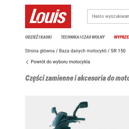
Hasło wyszukiwan
ODZIEŻ I KASKI
TECHNIKA I CZAS WOLNY
WYPRZE
Strona główna
Baza danych motocykli
SR 150
Powrót do wyboru motocykla
Części zamienne i akcesoria do mo