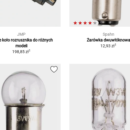
JMP
Spahn
 koło rozrusznika do różnych
Żarówka dwuwłóknow
1
modeli
12,93 zł
1
198,85 zł