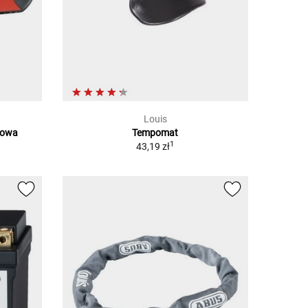
Louis
rowa
Tempomat
1
1
43,19 zł