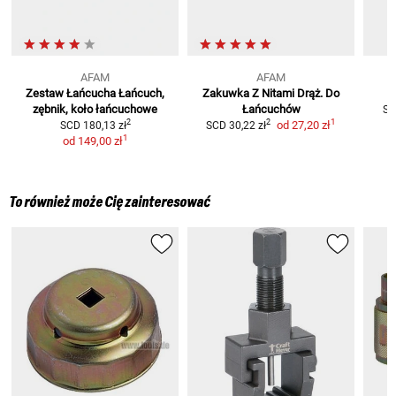
AFAM
AFAM
Zestaw Łańcucha
Łańcuch,
Zakuwka Z Nitami Drąż. Do
zębnik, koło łańcuchowe
Łańcuchów
SC
1
2
2
od
27,20 zł
SCD
180,13 zł
SCD
30,22 zł
1
od
149,00 zł
To również może Cię zainteresować