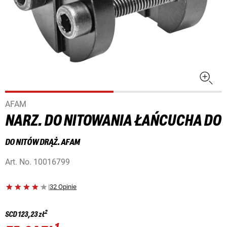
AFAM
NARZ. DO NITOWANIA ŁAŃCUCHA DO
DO NITÓW DRĄŻ. AFAM
Art. No.
10016799
|
32 Opinie
2
SCD
123,23 zł