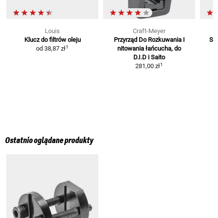
Louis
Craft-Meyer
Klucz do filtrów oleju
Przyrząd Do Rozkuwania I
Ste
1
od
38,87 zł
nitowania łańcucha, do
D.I.D i Saito
1
281,00 zł
Ostatnio oglądane produkty