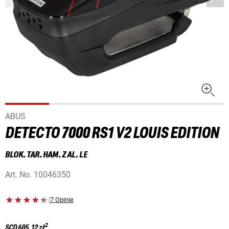
ABUS
DETECTO 7000 RS1 V2 LOUIS EDITION
BLOK. TAR. HAM. Z AL. LE
Art. No.
10046350
|
7 Opinie
2
SCD
605,12 zł