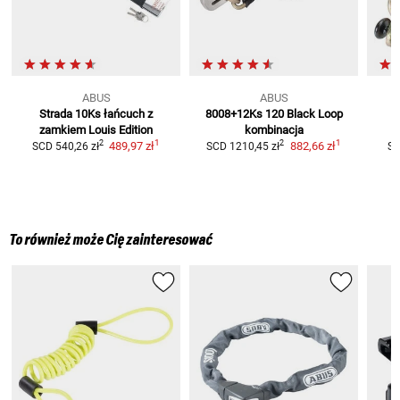
ABUS
ABUS
Strada 10Ks
łańcuch z
8008+12Ks 120 Black
Loop
zamkiem Louis Edition
kombinacja
1
1
2
2
489,97 zł
882,66 zł
SCD
540,26 zł
SCD
1210,45 zł
S
To również może Cię zainteresować