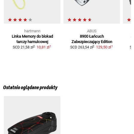
hartmann
ABUS
Linka Memory
do blokad
8900 Łańcuch
8
tarczy hamulcowej
Zabezpieczający
Edition
1
1
2
2
10,81 zł
129,50 zł
SCD
21,58 zł
SCD
263,54 zł
S
Ostatnio oglądane produkty