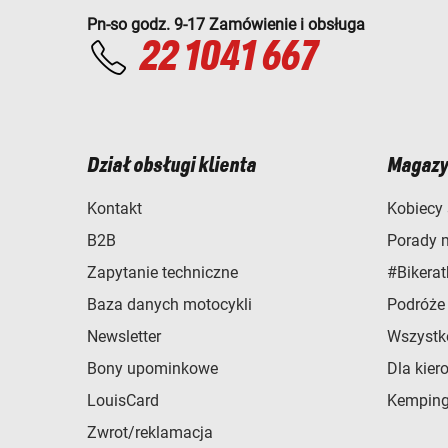
Pn-so godz. 9-17 Zamówienie i obsługa
22 1041 667
Dział obsługi klienta
Magazy
Kontakt
Kobiecy 
B2B
Porady 
Zapytanie techniczne
#Bikerat
Baza danych motocykli
Podróże
Newsletter
Wszystk
Bony upominkowe
Dla kier
LouisCard
Kemping
Zwrot/reklamacja