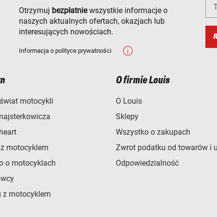
T
Otrzymuj
bezpłatnie
wszystkie informacje o
naszych aktualnych ofertach, okazjach lub
interesujących nowościach.
R
Informacja o polityce prywatności
n
O firmie Louis
świat motocykli
O Louis
majsterkowicza
Sklepy
heart
Wszystko o zakupach
 z motocyklem
Zwrot podatku od towarów i 
o o motocyklach
Odpowiedzialność
owcy
 z motocyklem