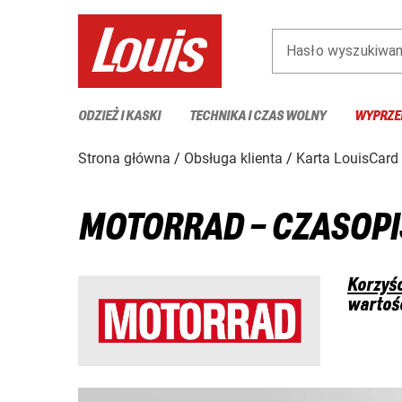
Hasło wyszukiwan
ODZIEŻ I KASKI
TECHNIKA I CZAS WOLNY
WYPRZE
Strona główna
Obsługa klienta
Karta LouisCard
MOTORRAD – CZASOPI
Korzyśc
wartoś