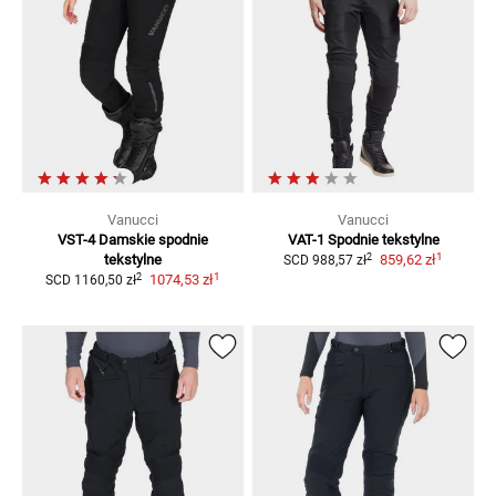
Vanucci
Vanucci
VST-4
Damskie spodnie
VAT-1
Spodnie tekstylne
1
2
tekstylne
859,62 zł
SCD
988,57 zł
1
2
1074,53 zł
SCD
1160,50 zł