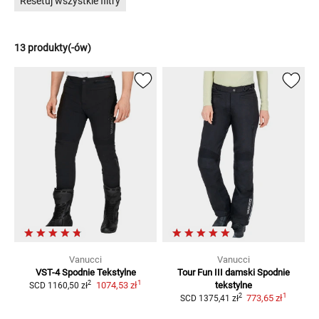
Resetuj wszystkie filtry
13 produkty(-ów)
Vanucci
Vanucci
VST-4
Spodnie Tekstylne
Tour Fun III damski
Spodnie
1
2
1074,53 zł
tekstylne
SCD
1160,50 zł
1
2
773,65 zł
SCD
1375,41 zł