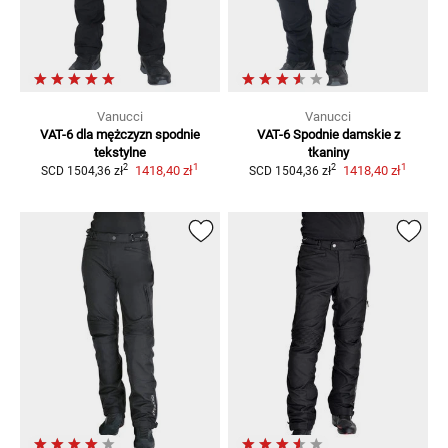
Vanucci
Vanucci
VAT-6 dla mężczyzn
spodnie
VAT-6
Spodnie damskie z
tekstylne
tkaniny
1
1
2
2
1418,40 zł
1418,40 zł
SCD
1504,36 zł
SCD
1504,36 zł