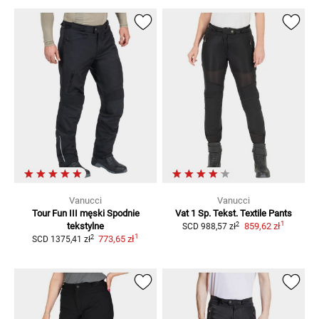
Vanucci
Vanucci
Tour Fun III męski
Spodnie
Vat 1 Sp. Tekst.
Textile Pants
1
2
tekstylne
859,62 zł
SCD
988,57 zł
1
2
773,65 zł
SCD
1375,41 zł