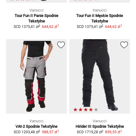
Vanucci
Vanucci
Tour Fun II Panie
Spodnie
Tour Fun II
Męskie Spodnie
Tekstylne
Tekstylne
1
1
2
2
644,62 zł
644,62 zł
SCD
1375,41 zł
SCD
1375,41 zł
Vanucci
Vanucci
VAt-2
Spodnie Tekstylne
Hirider III
Spodnie Tekstylne
1
1
2
2
988,57 zł
859,53 zł
SCD
1203,48 zł
SCD
1719,28 zł