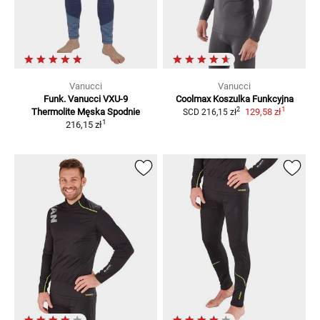
Vanucci
Vanucci
Funk. Vanucci VXU-9
Coolmax
Koszulka Funkcyjna
1
2
Thermolite Męska
Spodnie
129,58 zł
SCD
216,15 zł
1
216,15 zł