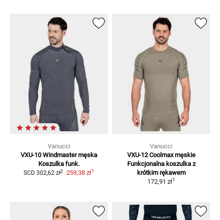
Vanucci
Vanucci
VXU-10 Windmaster męska
VXU-12 Coolmax męskie
Koszulka funk.
Funkcjonalna koszulka z
1
2
259,38 zł
krótkim rękawem
SCD
302,62 zł
1
172,91 zł