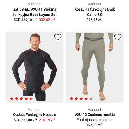
Vanucci
Vanucci
ZST. 3-EL. VXU-11 Bielizna
Koszulka funkcyjna Dark
funkcyjna
Base Layers Set
Camo 2.0
1
1
2
302,62 zł
216,15 zł
SCD
389,10 zł
Vanucci
Vanucci
Outlast Funkcyjna
Koszula
VXU-12 Coolmax męskie
1
2
216,15 zł
Funkcjonalne spodnie
SCD
281,00 zł
1
194,53 zł