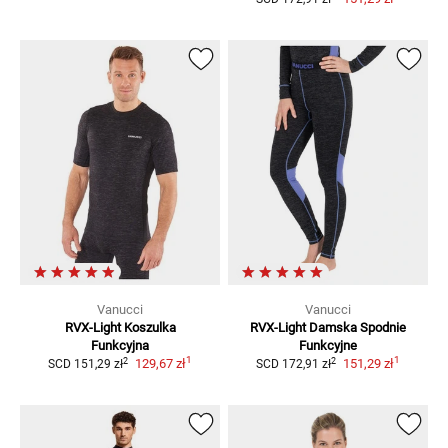
Vanucci
Vanucci
RVX-Light
Koszulka
RVX-Light Damska
Spodnie
Funkcyjna
Funkcyjne
1
1
2
2
129,67 zł
151,29 zł
SCD
151,29 zł
SCD
172,91 zł