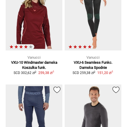
Vanucci
Vanucci
VXU-10 Windmaster damska
VXU-6 Seamless Funkc.
Koszulka funk.
Damska
Spodnie
1
1
2
2
259,38 zł
151,20 zł
SCD
302,62 zł
SCD
259,38 zł