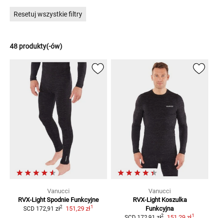
Resetuj wszystkie filtry
48 produkty(-ów)
Vanucci
Vanucci
RVX-Light
Spodnie Funkcyjne
RVX-Light
Koszulka
1
2
151,29 zł
Funkcyjna
SCD
172,91 zł
1
2
151,29 zł
SCD
172,91 zł