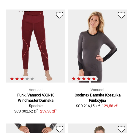
Vanucci
Vanucci
Funk. Vanucci VXU-10
Coolmax Damska
Koszulka
Windmaster Damska
Funkcyjna
1
2
Spodnie
129,58 zł
SCD
216,15 zł
1
2
259,38 zł
SCD
302,62 zł