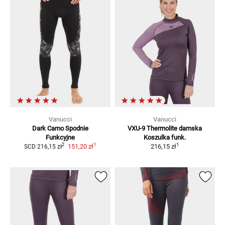
Vanucci
Vanucci
Dark Camo
Spodnie
VXU-9 Thermolite damska
Funkcyjne
Koszulka funk.
1
1
2
151,20 zł
216,15 zł
SCD
216,15 zł