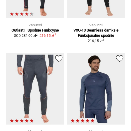
Vanucci
Vanucci
Outlast II
Spodnie Funkcyjne
VXU-13 Seamless damksie
1
2
216,15 zł
Funkcjonalne spodnie
SCD
281,00 zł
1
216,15 zł