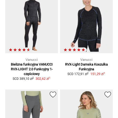
Vanucci
Vanucci
Bielizna funkcyjna VANUCCI
RVX-Light Damska
Koszulka
RVX-LIGHT 2.0
Funkcyjny 1-
Funkcyjna
1
2
częściowy
151,29 zł
SCD
172,91 zł
1
2
302,62 zł
SCD
389,10 zł