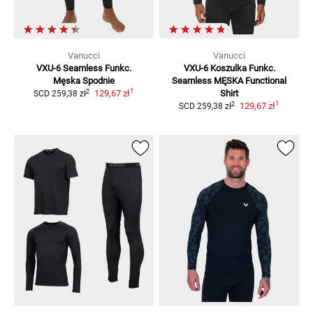
Vanucci
Vanucci
VXU-6 Seamless Funkc.
VXU-6 Koszulka Funkc.
Męska
Spodnie
Seamless MĘSKA
Functional
1
2
129,67 zł
Shirt
SCD
259,38 zł
1
2
129,67 zł
SCD
259,38 zł