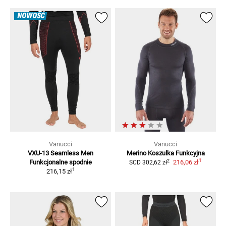
NOWOŚĆ
Vanucci
Vanucci
VXU-13 Seamless Men
Merino
Koszulka Funkcyjna
1
2
Funkcjonalne spodnie
216,06 zł
SCD
302,62 zł
1
216,15 zł