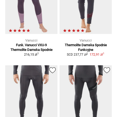
Vanucci
Vanucci
Funk. Vanucci VXU-9
Thermolite Damska
Spodnie
Thermolite Damska
Spodnie
Funkcyjne
1
1
2
216,15 zł
172,91 zł
SCD
237,77 zł