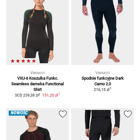
Vanucci
Vanucci
VXU-6 Koszulka Funkc.
Spodnie funkcyjne Dark
Seamless damska
Functional
Camo 2.0
1
Shirt
216,15 zł
1
2
151,20 zł
SCD
259,38 zł
NOWOŚĆ