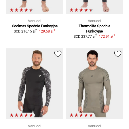
Vanucci
Vanucci
Coolmax
Spodnie Funkcyjne
Thermolite
Spodnie
1
2
129,58 zł
Funkcyjne
SCD
216,15 zł
1
2
172,91 zł
SCD
237,77 zł
Vanucci
Vanucci