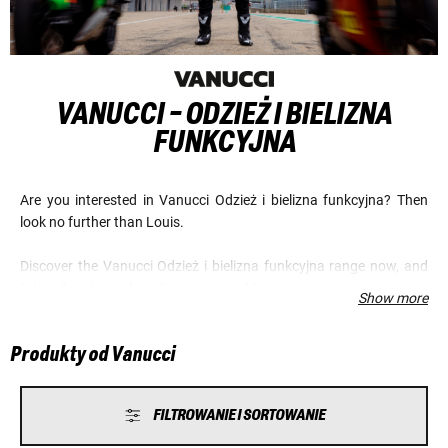
VANUCCI - ODZIEŻ I BIELIZNA
FUNKCYJNA
Are you interested in Vanucci Odzież i bielizna funkcyjna? Then
look no further than Louis.
Discover the Vanucci Odzież i bielizna funkcyjna range now, and
take advantage of our low prices and top service.
Show more
Produkty od Vanucci
FILTROWANIE I SORTOWANIE