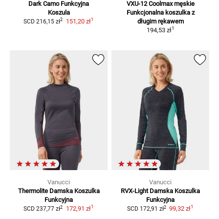
Dark Camo Funkcyjna
VXU-12 Coolmax męskie
Koszula
Funkcjonalna koszulka z
1
2
151,20 zł
długim rękawem
SCD
216,15 zł
1
194,53 zł
Vanucci
Vanucci
Thermolite Damska
Koszulka
RVX-Light Damska
Koszulka
Funkcyjna
Funkcyjna
1
1
2
2
172,91 zł
99,32 zł
SCD
237,77 zł
SCD
172,91 zł