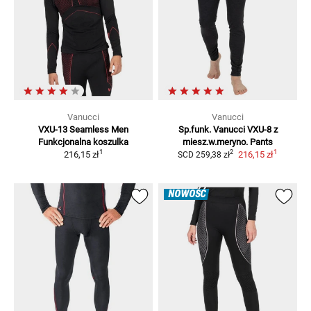
Vanucci
Vanucci
VXU-13 Seamless Men
Sp.funk. Vanucci VXU-8 z
Funkcjonalna koszulka
miesz.w.meryno.
Pants
1
1
2
216,15 zł
216,15 zł
SCD
259,38 zł
NOWOŚĆ