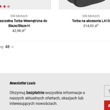
SW-Motech
SW-Motech
zczelna Torba Wewnętrzna
do
Torba na akcesoria LA10
1
Blaze/Blaze H
214,92 zł
1
42,98 zł
nę
:
Newsletter Louis
T
Otrzymuj
bezpłatnie
wszystkie informacje o
naszych aktualnych ofertach, okazjach lub
interesujących nowościach.
R