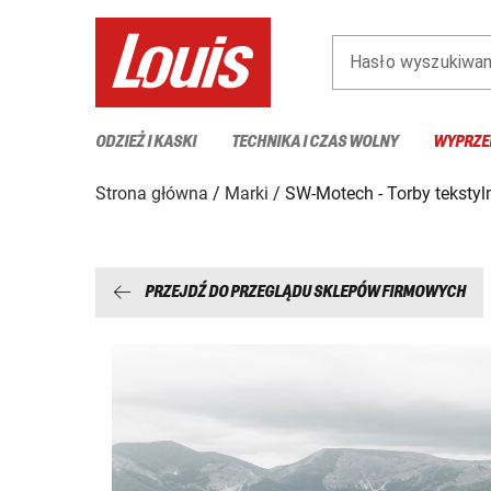
Hasło wyszukiwan
ODZIEŻ I KASKI
TECHNIKA I CZAS WOLNY
WYPRZE
Strona główna
Marki
SW-Motech - Torby tekstyl
PRZEJDŹ DO PRZEGLĄDU SKLEPÓW FIRMOWYCH