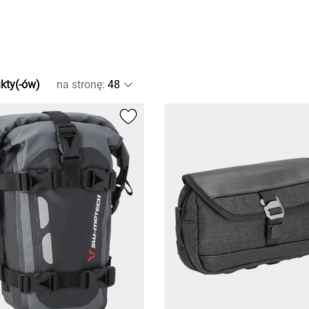
kty(-ów)
na stronę
: