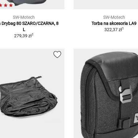
SW-Motech
SW-Motech
a Drybag
80 SZARO/CZARNA, 8
Torba na akcesoria LA9
1
L
322,37 zł
1
279,39 zł