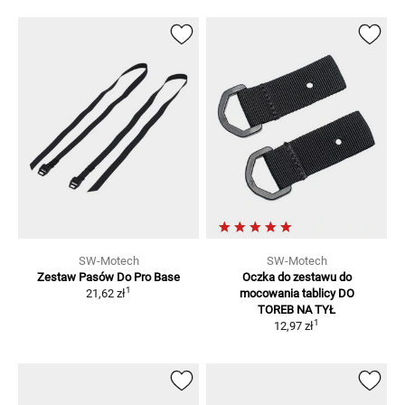
SW-Motech
SW-Motech
Zestaw Pasów Do Pro Base
Oczka do zestawu do
1
21,62 zł
mocowania tablicy
DO
TOREB NA TYŁ
1
12,97 zł