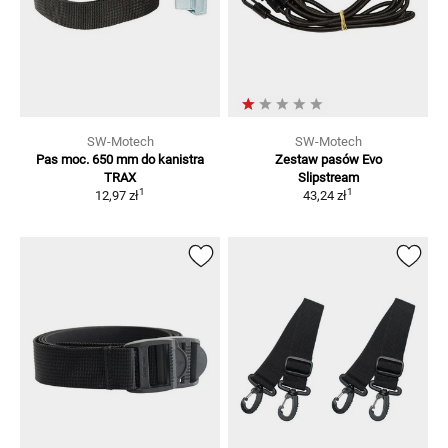
SW-Motech
SW-Motech
Pas moc. 650 mm do kanistra
Zestaw pasów Evo
TRAX
Slipstream
1
1
12,97 zł
43,24 zł