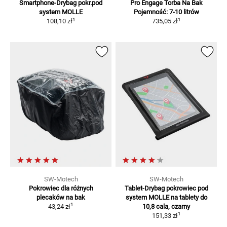
Smartphone-Drybag pokr.pod
Pro Engage Torba Na Bak
system MOLLE
Pojemność: 7-10 litrów
1
1
108,10 zł
735,05 zł
SW-Motech
SW-Motech
Pokrowiec dla różnych
Tablet-Drybag pokrowiec pod
plecaków na bak
system MOLLE
na tablety do
1
43,24 zł
10,8 cala, czarny
1
151,33 zł