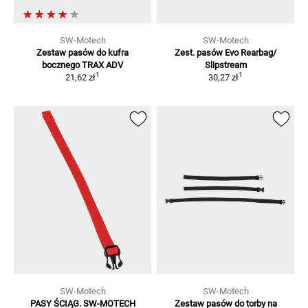
SW-Motech
SW-Motech
Zestaw pasów do kufra
Zest. pasów Evo Rearbag/
bocznego TRAX ADV
Slipstream
1
1
21,62 zł
30,27 zł
SW-Motech
SW-Motech
PASY ŚCIĄG. SW-MOTECH
Zestaw pasów do torby na