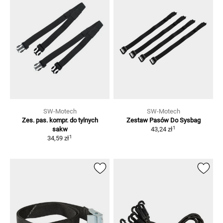
SW-Motech
SW-Motech
Zes. pas. kompr. do tylnych
Zestaw Pasów Do Sysbag
1
sakw
43,24 zł
1
34,59 zł