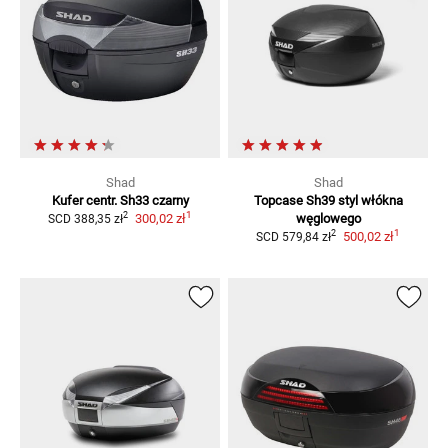
Shad
Shad
Kufer centr. Sh33
czarny
Topcase Sh39
styl włókna
1
2
300,02 zł
węglowego
SCD
388,35 zł
1
2
500,02 zł
SCD
579,84 zł