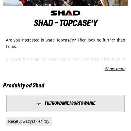
SHAD - TOPCASE'Y
Are you interested in Shad Topcase'y? Then look no further than
Louis.
Discover the Shad Topcase'y range now, and take advantage of
our low prices and top service.
Show more
Produkty od Shad
FILTROWANIE I SORTOWANIE
Resetuj wszystkie filtry