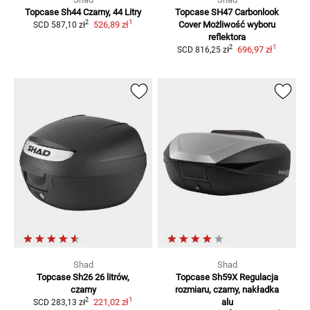
Topcase Sh44 Czarny, 44 Litry
Topcase SH47 Carbonlook
1
2
526,89 zł
Cover
Możliwość wyboru
SCD
587,10 zł
reflektora
1
2
696,97 zł
SCD
816,25 zł
Shad
Shad
Topcase Sh26
26 litrów,
Topcase Sh59X
Regulacja
czarny
rozmiaru, czarny, nakładka
1
2
221,02 zł
alu
SCD
283,13 zł