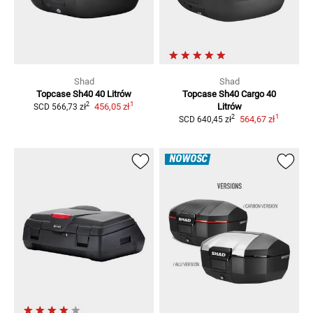
Shad
Shad
Topcase Sh40 40 Litrów
Topcase Sh40 Cargo 40
1
2
456,05 zł
Litrów
SCD
566,73 zł
1
2
564,67 zł
SCD
640,45 zł
NOWOŚĆ