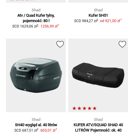
Shad
Shad
Atv / Quad Kufer
tylny,
Kufer SH51
1
2
pojemność: 80 l
od
921,00 zł
SCD
984,27 zł
1
2
1256,99 zł
SCD
1629,06 zł
Shad
Shad
SH40 wygląd al. 40 litrów
KUFER ATV/SQUAD SHAD 40
1
2
603,01 zł
LITRÓW
Pojemność: ok. 40
SCD
687,51 zł