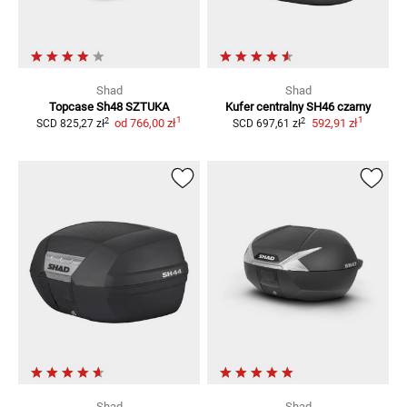
Shad
Shad
Topcase Sh48
SZTUKA
Kufer centralny SH46 czarny
1
1
2
2
od
766,00 zł
592,91 zł
SCD
825,27 zł
SCD
697,61 zł
Shad
Shad