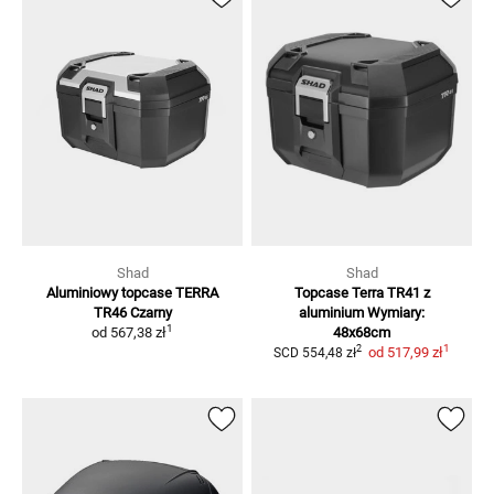
Shad
Shad
Aluminiowy topcase TERRA
Topcase Terra TR41 z
TR46
Czarny
aluminium
Wymiary:
1
od
567,38 zł
48x68cm
1
2
od
517,99 zł
SCD
554,48 zł