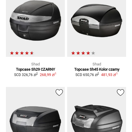
Shad
Shad
Topcase Sh29
CZARNY
Topcase Sh45
Kolor czarny
1
1
2
2
268,99 zł
481,93 zł
SCD
326,76 zł
SCD
650,76 zł