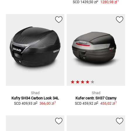
1
2
1280,98 zł
SCD
1439,50 zł
Shad
Shad
Kufry SH34 Carbon Look 34L
Kufer centr. SH37
Czarny
1
1
2
2
366,00 zł
455,02 zł
SCD
409,93 zł
SCD
459,92 zł