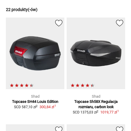
22 produkty(-ów)
Shad
Shad
Topcase SH44 Louis Edition
Topcase Sh58X
Regulacja
1
2
300,84 zł
rozmiaru, carbon look
SCD
587,10 zł
1
2
1019,77 zł
SCD
1375,03 zł