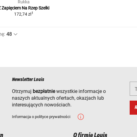
Rukka
Z Zapięciem Na Rzep Szelki
1
172,74 zł
nę
:
Newsletter Louis
T
Otrzymuj
bezpłatnie
wszystkie informacje o
naszych aktualnych ofertach, okazjach lub
interesujących nowościach.
R
Informacja o polityce prywatności
n
O firmie Louis