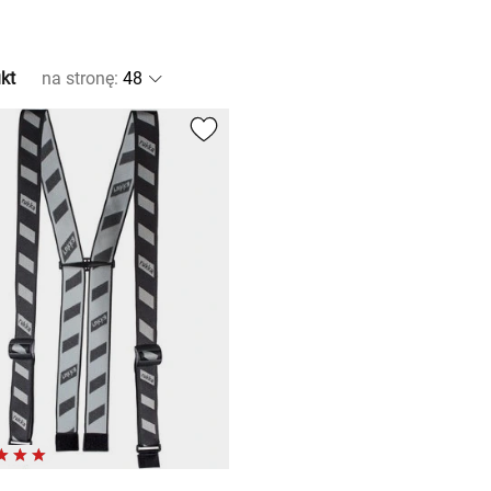
kt
na stronę
: