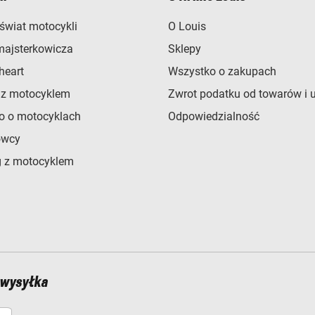
świat motocykli
O Louis
majsterkowicza
Sklepy
heart
Wszystko o zakupach
 z motocyklem
Zwrot podatku od towarów i 
o o motocyklach
Odpowiedzialność
owcy
 z motocyklem
 wysyłka