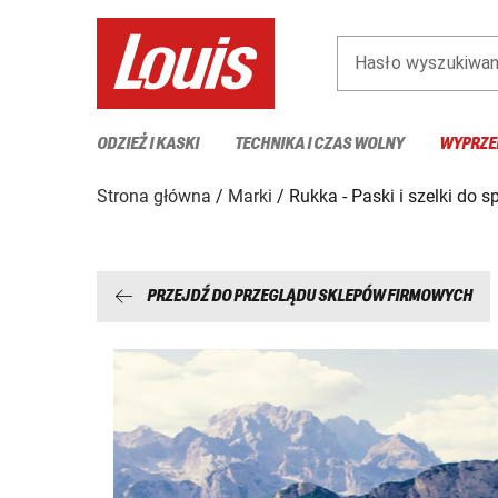
Hasło wyszukiwan
ODZIEŻ I KASKI
TECHNIKA I CZAS WOLNY
WYPRZE
Strona główna
Marki
Rukka - Paski i szelki do s
PRZEJDŹ DO PRZEGLĄDU SKLEPÓW FIRMOWYCH