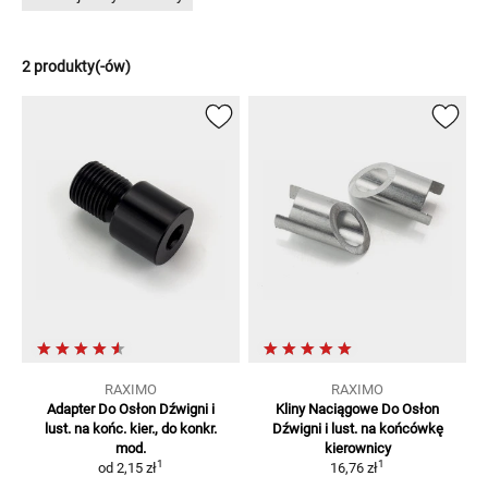
2 produkty(-ów)
RAXIMO
RAXIMO
Adapter Do Osłon Dźwigni
i
Kliny Naciągowe Do Osłon
lust. na końc. kier., do konkr.
Dźwigni
i lust. na końcówkę
mod.
kierownicy
1
1
od
2,15 zł
16,76 zł