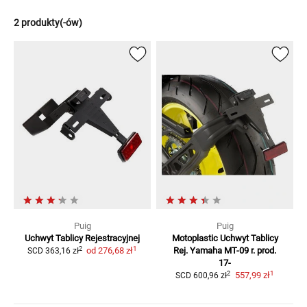
2 produkty(-ów)
Puig
Puig
Uchwyt Tablicy Rejestracyjnej
Motoplastic Uchwyt Tablicy
1
2
od
276,68 zł
Rej.
Yamaha MT-09 r. prod.
SCD
363,16 zł
17-
1
2
557,99 zł
SCD
600,96 zł