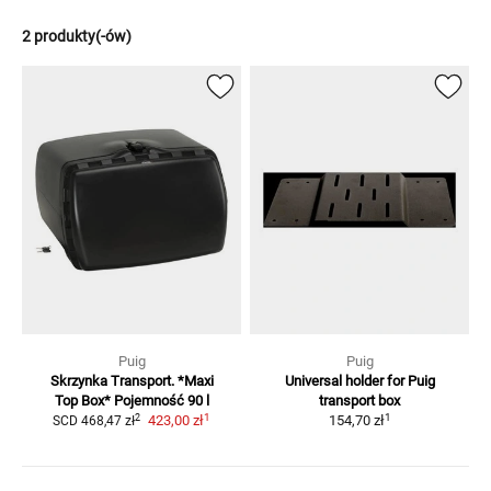
2 produkty(-ów)
Puig
Puig
Skrzynka Transport. *Maxi
Universal holder for Puig
Top Box*
Pojemność 90 l
transport box
1
1
2
423,00 zł
154,70 zł
SCD
468,47 zł