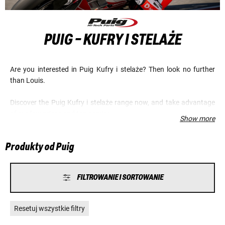
PUIG - KUFRY I STELAŻE
Are you interested in Puig Kufry i stelaże? Then look no further
than Louis.
Discover the Puig Kufry i stelaże range now, and take advantage
of our low prices and top service.
Show more
Produkty od Puig
FILTROWANIE I SORTOWANIE
Resetuj wszystkie filtry