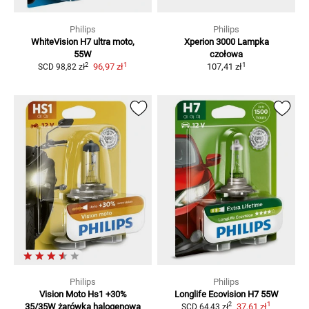
Philips
Philips
WhiteVision H7 ultra moto,
Xperion 3000
Lampka
55W
czołowa
1
1
2
96,97 zł
107,41 zł
SCD
98,82 zł
Philips
Philips
Vision Moto Hs1 +30%
Longlife Ecovision
H7 55W
1
2
35/35W żarówka halogenowa
37,61 zł
SCD
64,43 zł