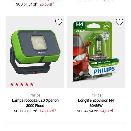
1
2
26,65 zł
SCD
51,54 zł
Philips
Philips
Lampa robocza LED Xperion
Longlife Ecovision
H4
3000 Flood
60/55W
1
1
2
2
173,18 zł
24,37 zł
SCD
193,38 zł
SCD
42,94 zł