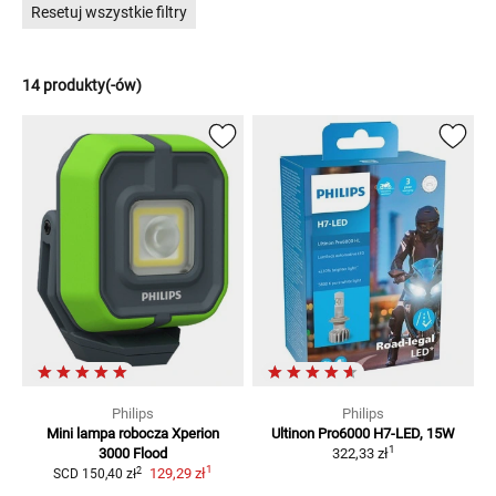
Resetuj wszystkie filtry
14 produkty(-ów)
Philips
Philips
Mini lampa robocza Xperion
Ultinon Pro6000 H7-LED, 15W
1
3000 Flood
322,33 zł
1
2
129,29 zł
SCD
150,40 zł