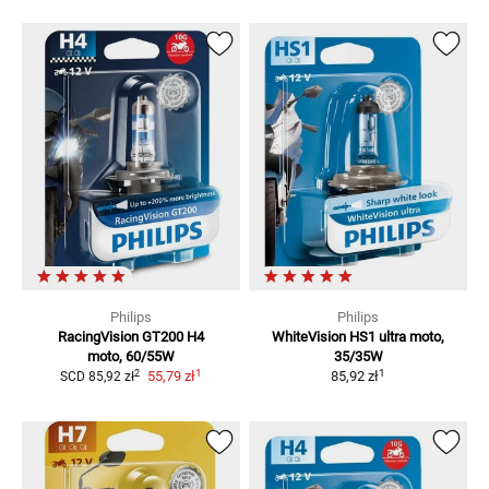
Philips
Philips
RacingVision GT200 H4
WhiteVision HS1 ultra moto,
moto, 60/55W
35/35W
1
1
2
55,79 zł
85,92 zł
SCD
85,92 zł