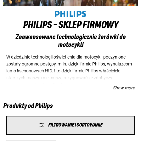
PHILIPS - SKLEP FIRMOWY
Zaawansowane technologicznie żarówki do
motocykli
W dziedzinie technologii oświetlenia dla motocykli poczynione
zostały ogromne postępy, m.in. dzięki firmie Philips, wynalazcom
lamp ksenonowych HID. I to dzięki firmie Philips właściciele
starszych maszyn nie muszą rezygnować ze zdobyczy
najnowszej technologii. Ci, którzy nie mogą przerzucić się na
Show more
ksenony czy LED-y, znajdą w sklepie Louis żarówki H4 i H7 firmy
Philips o bardzo wysokiej wydajności świetlnej. Aktualna
Produkty od Philips
generacja żarówek firmy Philips jest ponadto niezwykle odporna
na wibracje.
FILTROWANIE I SORTOWANIE