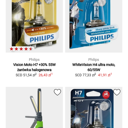
Philips
Philips
Vision Moto H7 +30%
55W
WhiteVision H4 ultra moto,
żarówka halogenowa
60/55W
1
1
2
2
26,43 zł
41,91 zł
SCD
51,54 zł
SCD
77,33 zł