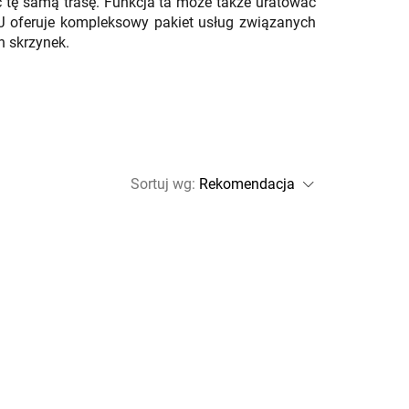
ać tę samą trasę. Funkcja ta może także uratować
AJ oferuje kompleksowy pakiet usług związanych
h skrzynek.
Sortuj wg
: