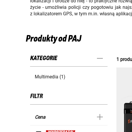
lokalizacji i drodze do niej - to praktyczne ro
życie - umożliwia policji czy pogotowiu jak n
z lokalizatorem GPS, w tym m.in. własną aplikac
Produkty od PAJ
KATEGORIE
1 produ
Multimedia (1)
FILTR
Cena