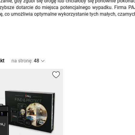
związanie, gdy zgubi się drogę lub chciałoby się ponownie pokon
ajszybsze dotarcie do miejsca potencjalnego wypadku. Firma P
ję, co umożliwia optymalne wykorzystanie tych małych, czarnyc
kt
na stronę
: