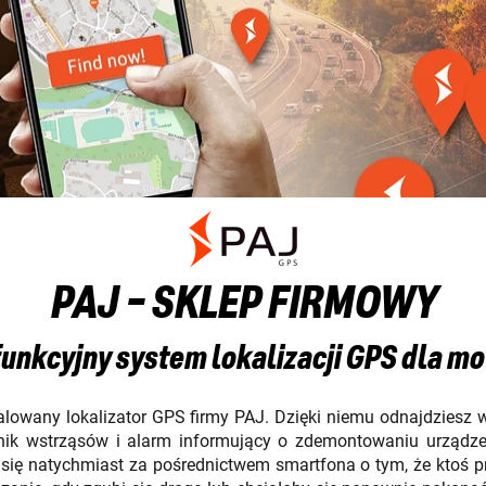
PAJ - SKLEP FIRMOWY
unkcyjny system lokalizacji GPS dla mo
talowany lokalizator GPS firmy PAJ. Dzięki niemu odnajdziesz
jnik wstrząsów i alarm informujący o zdemontowaniu urządzen
 się natychmiast za pośrednictwem smartfona o tym, że ktoś pr