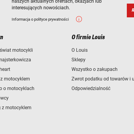
naszych aktualnych ofertach, okazjach lub
interesujących nowościach.
R
Informacja o polityce prywatności
n
O firmie Louis
świat motocykli
O Louis
majsterkowicza
Sklepy
heart
Wszystko o zakupach
 z motocyklem
Zwrot podatku od towarów i 
o o motocyklach
Odpowiedzialność
owcy
 z motocyklem