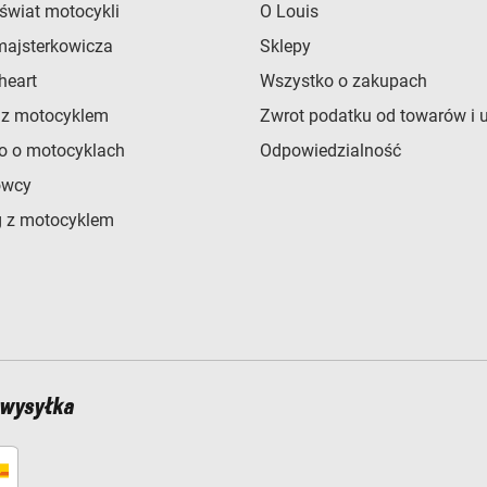
świat motocykli
O Louis
majsterkowicza
Sklepy
heart
Wszystko o zakupach
 z motocyklem
Zwrot podatku od towarów i 
o o motocyklach
Odpowiedzialność
owcy
 z motocyklem
 wysyłka