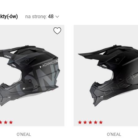
kty(-ów)
na stronę
:
O'NEAL
O'NEAL