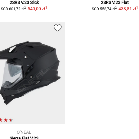
2SRS V.23 Slick
2SRS V.23 Flat
1
1
540,00 zł
438,81 zł
2
2
SCD
601,72 zł
SCD
558,74 zł
O'NEAL
Sierra Flat V.23