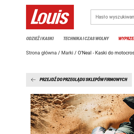
Hasło wyszukiwan
ODZIEŻ I KASKI
TECHNIKA I CZAS WOLNY
WYPRZE
Strona główna
Marki
O'Neal - Kaski do motocro
PRZEJDŹ DO PRZEGLĄDU SKLEPÓW FIRMOWYCH