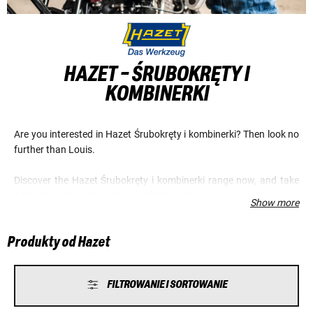
HAZET - ŚRUBOKRĘTY I
KOMBINERKI
Are you interested in Hazet Śrubokręty i kombinerki? Then look no
further than Louis.
Discover the Hazet Śrubokręty i kombinerki range now, and take
advantage of our low prices and top service.
Show more
Produkty od Hazet
FILTROWANIE I SORTOWANIE