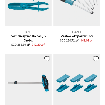
HAZET
HAZET
Zest. Szczypiec Do Zac., 3-
Zestaw wkrętaków Torx
1
2
Częśc.
148,08 zł
SCD
220,72 zł
1
2
212,29 zł
SCD
283,39 zł