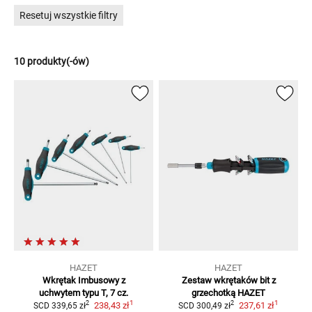
Resetuj wszystkie filtry
10 produkty(-ów)
HAZET
HAZET
Wkrętak Imbusowy
z
Zestaw wkrętaków bit z
uchwytem typu T, 7 cz.
grzechotką HAZET
1
1
2
2
238,43 zł
237,61 zł
SCD
339,65 zł
SCD
300,49 zł