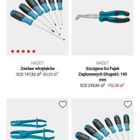
HAZET
HAZET
Zestaw wkrętaków
Szczypce Do Fajek
1
2
80,03 zł
Zapłonowych
Długość: 195
SCD
147,82 zł
mm
1
2
193,38 zł
SCD
258,80 zł