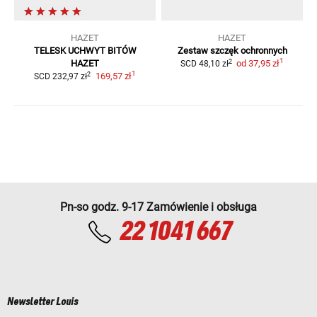
HAZET
HAZET
TELESK UCHWYT BITÓW
Zestaw szczęk ochronnych
1
2
HAZET
od
37,95 zł
SCD
48,10 zł
1
2
169,57 zł
SCD
232,97 zł
Pn-so godz. 9-17 Zamówienie i obsługa
22 1041 667
Newsletter Louis