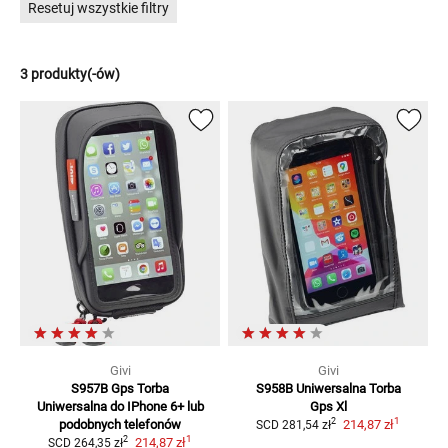
Resetuj wszystkie filtry
3 produkty(-ów)
Givi
Givi
S957B Gps Torba
S958B Uniwersalna Torba
Uniwersalna
do IPhone 6+ lub
Gps Xl
1
2
podobnych telefonów
214,87 zł
SCD
281,54 zł
1
2
214,87 zł
SCD
264,35 zł