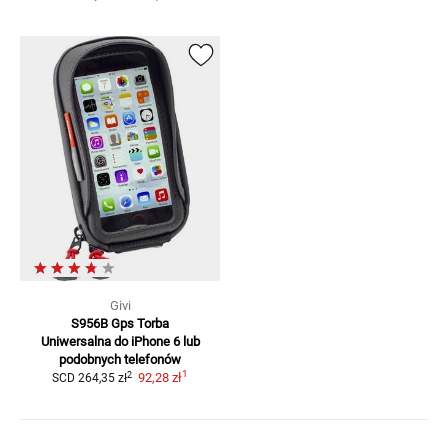
Givi
S956B Gps Torba
Uniwersalna
do iPhone 6 lub
podobnych telefonów
1
2
92,28 zł
SCD
264,35 zł