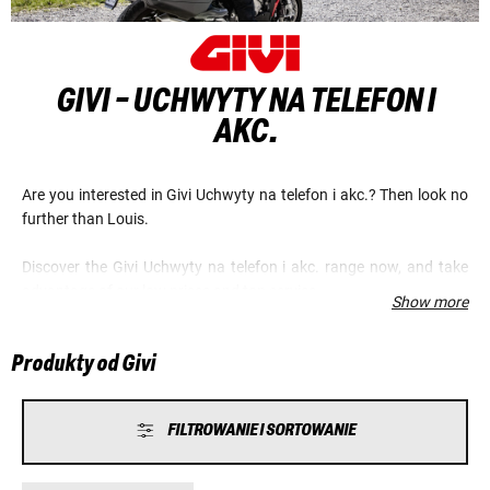
GIVI - UCHWYTY NA TELEFON I
AKC.
Are you interested in Givi Uchwyty na telefon i akc.? Then look no
further than Louis.
Discover the Givi Uchwyty na telefon i akc. range now, and take
advantage of our low prices and top service.
Show more
Produkty od Givi
FILTROWANIE I SORTOWANIE