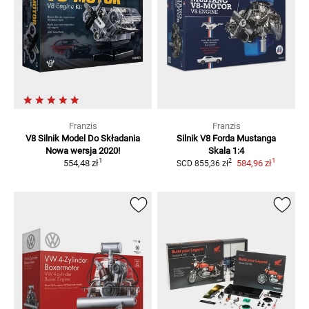
Franzis
Franzis
V8 Silnik Model Do Składania
Silnik V8 Forda Mustanga
Nowa wersja 2020!
Skala 1:4
1
1
2
554,48 zł
584,96 zł
SCD
855,36 zł