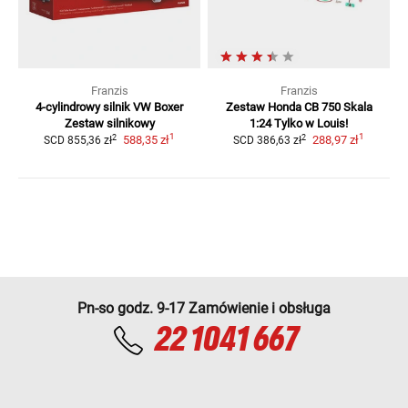
Franzis
Franzis
4-cylindrowy silnik VW Boxer
Zestaw Honda CB 750 Skala
Zestaw silnikowy
1:24
Tylko w Louis!
1
1
2
2
588,35 zł
288,97 zł
SCD
855,36 zł
SCD
386,63 zł
Pn-so godz. 9-17 Zamówienie i obsługa
22 1041 667