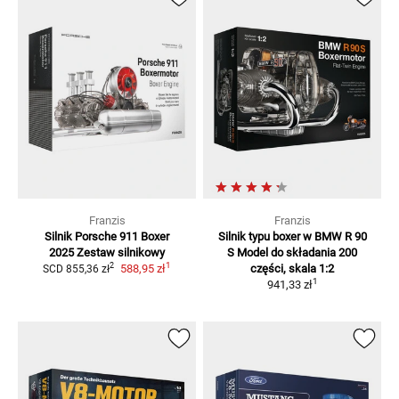
Franzis
Franzis
Silnik Porsche 911 Boxer
Silnik typu boxer w BMW R 90
2025
Zestaw silnikowy
S
Model do składania 200
1
2
588,95 zł
części, skala 1:2
SCD
855,36 zł
1
941,33 zł