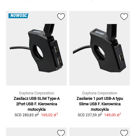
NOWOŚĆ
Daytona Corporation
Daytona Corporation
Zasilacz USB SLIM Type-A
Zasilanie 1 port USB-A typu
2Port
USB F. Kierownica
Slime
USB F. Kierownica
motocykla
motocykla
1
1
2
2
169,02 zł
149,00 zł
SCD
280,83 zł
SCD
237,59 zł