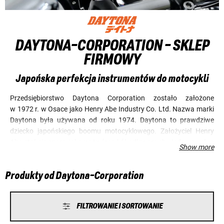
DAYTONA-CORPORATION - SKLEP
FIRMOWY
Japońska perfekcja instrumentów do motocykli
Przedsiębiorstwo Daytona Corporation zostało założone
w 1972 r. w Osace jako Henry Abe Industry Co. Ltd. Nazwa marki
Daytona była używana od roku 1974. Daytona to prawdziwe
dziecko japońskiego boomu motocyklowego. Założyciel Henry
Abe stał się znany jako wytwórca kół odlewanych. Jedną z usług
Show more
oferowanych przez przedsiębiorstwo Daytona stanowił również
tuning silników. Dziś siedziba firmy mieści się w pobliżu
Produkty od Daytona-Corporation
Hamamatsu, w centrum japońskiego przemysłu motocyklowego,
właściwie o krok od głównych siedzib koncernów Suzuki
i Yamaha. Przedsiębiorstwo wyspecjalizowało się między innymi
FILTROWANIE I SORTOWANIE
w produkcji instrumentów do motocykli. Niezmienne pozostaje
typowo japońskie dążenie do perfekcji.