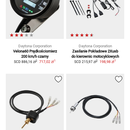
Daytona Corporation
Daytona Corporation
Velona60 Prędkościomierz
Zasilanie Pokładowe 2Xusb
200 km/h czarny
do kierownic motocyklowych
1
1
2
2
717,02 zł
198,98 zł
SCD
886,16 zł
SCD
215,97 zł