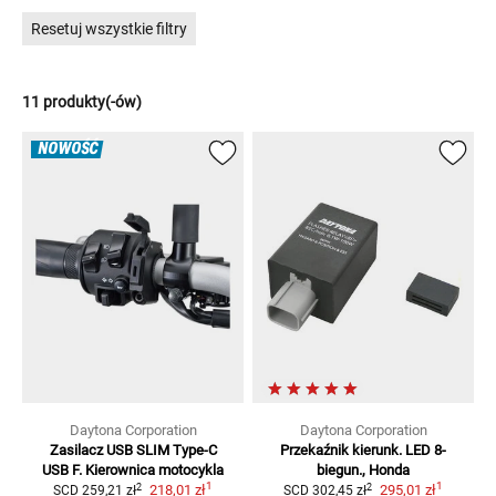
Resetuj wszystkie filtry
Zagubienie? Dezorientacja? Pomyłki? Buty o takiej samej nazwie
znajdziesz
tutaj
.
11 produkty(-ów)
NOWOŚĆ
Daytona Corporation
Daytona Corporation
Zasilacz USB SLIM Type-C
Przekaźnik kierunk. LED 8-
USB F. Kierownica motocykla
biegun., Honda
1
1
2
2
218,01 zł
295,01 zł
SCD
259,21 zł
SCD
302,45 zł