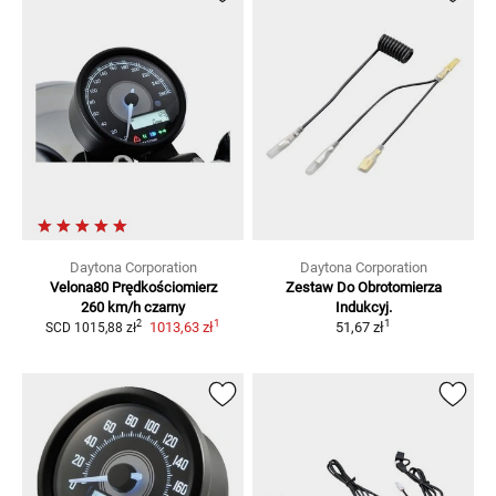
Daytona Corporation
Daytona Corporation
Velona80 Prędkościomierz
Zestaw Do Obrotomierza
260 km/h czarny
Indukcyj.
1
1
2
1013,63 zł
51,67 zł
SCD
1015,88 zł