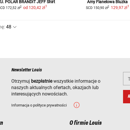
U. POLAR BRANDIT JEFF
Shirt
Amy Flanelowa
Bluzka
1
1
od
120,42 zł
129,97 zł
2
2
SCD
172,52 zł
SCD
150,90 zł
nę
:
Newsletter Louis
T
Otrzymuj
bezpłatnie
wszystkie informacje o
naszych aktualnych ofertach, okazjach lub
interesujących nowościach.
R
Informacja o polityce prywatności
n
O firmie Louis