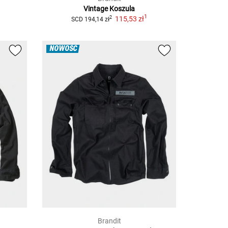
Vintage
Koszula
1
115,53 zł
2
SCD
194,14 zł
NOWOŚĆ
Brandit