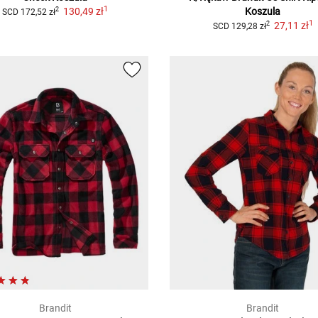
1
130,49 zł
Koszula
2
SCD
172,52 zł
1
27,11 zł
2
SCD
129,28 zł
Brandit
Brandit