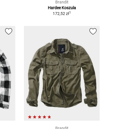
Brandit
Hardee
Koszula
1
172,52 zł
Brandit