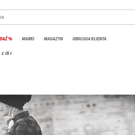
ia
DAŻ %
MARKI
MAGAZYN
OBSŁUGA KLIENTA
 z dł.r