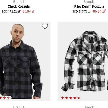
Brandit
Brandit
Check
Koszula
Riley Denim
Koszula
1
1
86,04 zł
86,04 zł
2
2
SCD
172,52 zł
SCD
215,76 zł
Brandit
Brandit