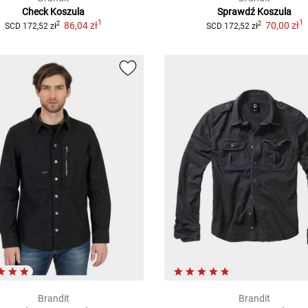
Check
Koszula
Sprawdź
Koszula
1
1
86,04 zł
70,00 zł
2
2
SCD
172,52 zł
SCD
172,52 zł
Brandit
Brandit