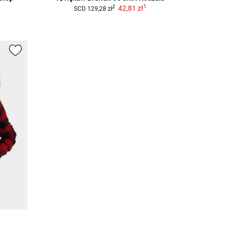
1
42,81 zł
2
SCD
129,28 zł