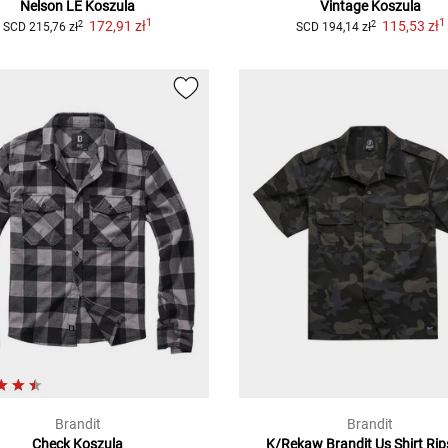
Nelson LE
Koszula
Vintage
Koszula
1
1
172,91 zł
115,53 zł
2
2
SCD
215,76 zł
SCD
194,14 zł
Brandit
Brandit
Check
Koszula
K/Rękaw Brandit Us Shirt Ri