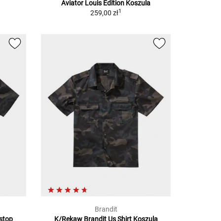
Aviator Louis Edition
Koszula
1
259,00 zł
Brandit
pstop
K/Rękaw Brandit Us Shirt
Koszula