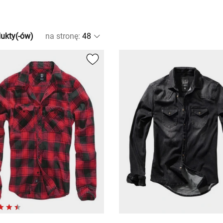
ukty(-ów)
na stronę
: