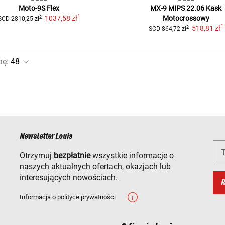
Moto-9S Flex
MX-9 MIPS 22.06
Kask
1
1037,58 zł
Motocrossowy
2
SCD
2810,25 zł
1
518,81 zł
2
SCD
864,72 zł
nę
:
Newsletter Louis
T
Otrzymuj
bezpłatnie
wszystkie informacje o
naszych aktualnych ofertach, okazjach lub
interesujących nowościach.
R
Informacja o polityce prywatności