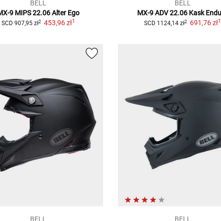
BELL
BELL
MX-9 MIPS 22.06 Alter Ego
MX-9 ADV 22.06
Kask Endu
1
453,96 zł
691,76 zł
2
2
SCD
907,95 zł
SCD
1124,14 zł
BELL
BELL