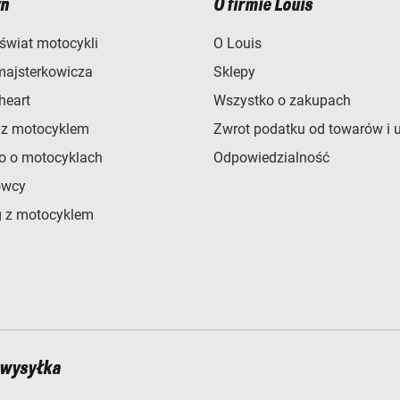
n
O firmie Louis
świat motocykli
O Louis
majsterkowicza
Sklepy
heart
Wszystko o zakupach
 z motocyklem
Zwrot podatku od towarów i 
o o motocyklach
Odpowiedzialność
owcy
 z motocyklem
 wysyłka