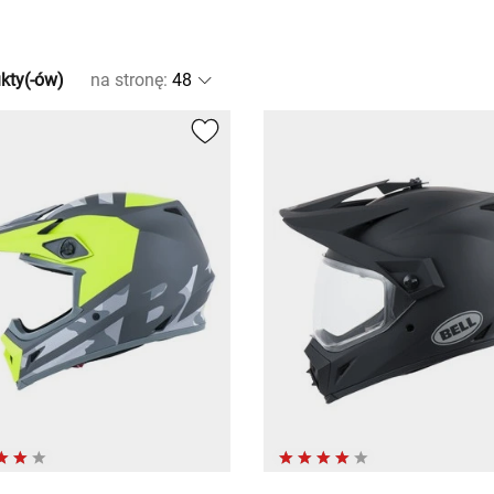
kty(-ów)
na stronę
: