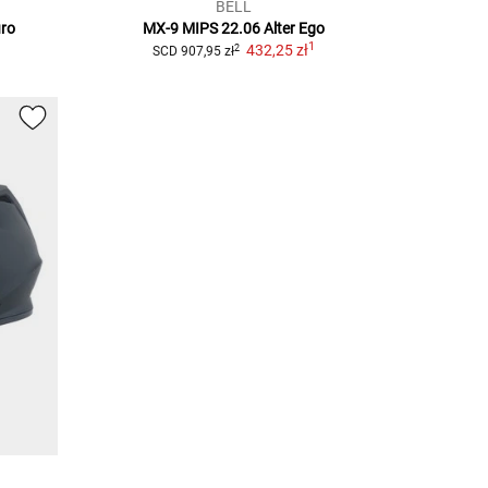
BELL
ro
MX-9 MIPS 22.06 Alter Ego
1
1
432,25 zł
2
SCD
907,95 zł