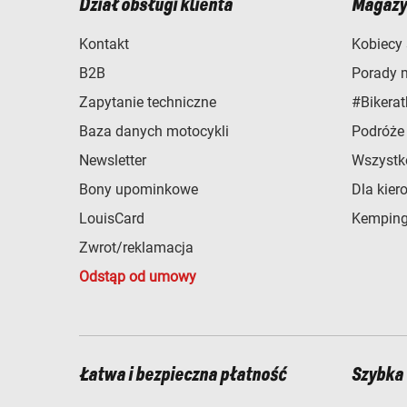
Dział obsługi klienta
Magazy
Kontakt
Kobiecy 
B2B
Porady 
Zapytanie techniczne
#Bikerat
Baza danych motocykli
Podróże
Newsletter
Wszystk
Bony upominkowe
Dla kier
LouisCard
Kemping
Zwrot/reklamacja
Odstąp od umowy
Łatwa i bezpieczna płatność
Szybka