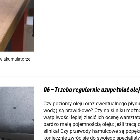
 w akumulatorze
06 – Trzeba regularnie uzupełniać ol
Czy poziomy oleju oraz ewentualnego płynu
wodą) są prawidłowe? Czy na silniku można 
wątpliwości lepiej zlecić ich ocenę warszta
bardzo małą pojemnością oleju: jeśli tracą
silnika! Czy przewody hamulcowe są popękan
koniecznie zwróć się do swojego specjalisty