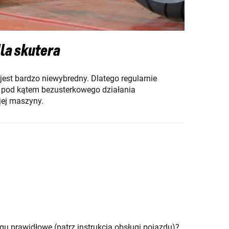
la skutera
 jest bardzo niewybredny. Dlatego regularnie
a pod kątem bezusterkowego działania
jej maszyny.
gu prawidłowe (patrz instrukcja obsługi pojazdu)?