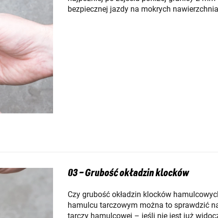
bezpiecznej jazdy na mokrych nawierzchnia
03 – Grubość okładzin klocków
Czy grubość okładzin klocków hamulcowych
hamulcu tarczowym można to sprawdzić na p
tarczy hamulcowej – jeśli nie jest już wido