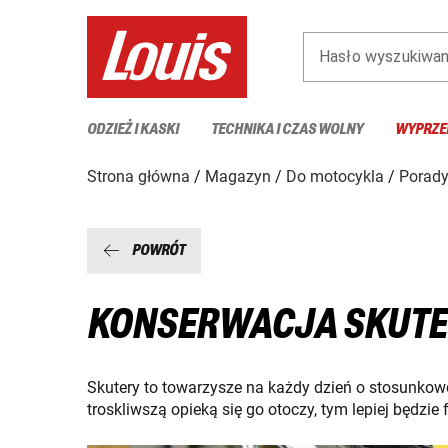
Hasło wyszukiwan
ODZIEŻ I KASKI
TECHNIKA I CZAS WOLNY
WYPRZE
Strona główna
Magazyn
Do motocykla
Porady
POWRÓT
KONSERWACJA SKUT
Skutery to towarzysze na każdy dzień o stosunkow
troskliwszą opieką się go otoczy, tym lepiej będzie