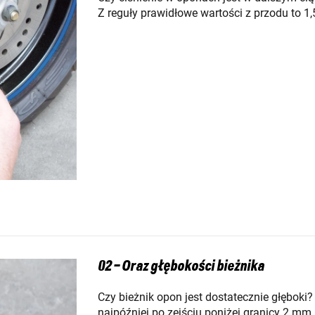
Z reguły prawidłowe wartości z przodu to 1,5
02 – Oraz głębokości bieżnika
Czy bieżnik opon jest dostatecznie głębok
najpóźniej po zejściu poniżej granicy 2 mm