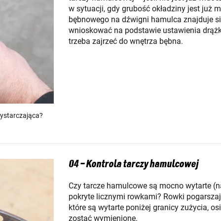
w sytuacji, gdy grubość okładziny jest ju
bębnowego na dźwigni hamulca znajduje si
wnioskować na podstawie ustawienia drążka
trzeba zajrzeć do wnętrza bębna.
wystarczająca?
04 – Kontrola tarczy hamulcowej
Czy tarcze hamulcowe są mocno wytarte (n
pokryte licznymi rowkami? Rowki pogarsza
które są wytarte poniżej granicy zużycia, o
zostać wymienione.