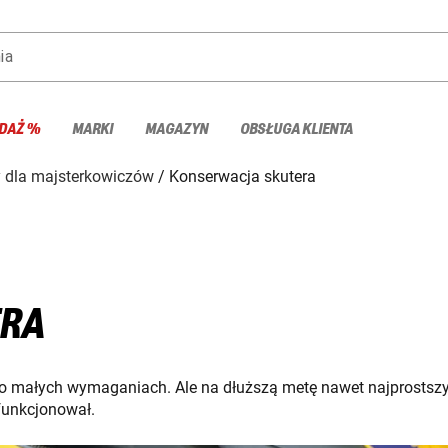
ia
DAŻ %
MARKI
MAGAZYN
OBSŁUGA KLIENTA
 dla majsterkowiczów
Konserwacja skutera
ERA
o małych wymaganiach. Ale na dłuższą metę nawet najprostszy s
 funkcjonował.