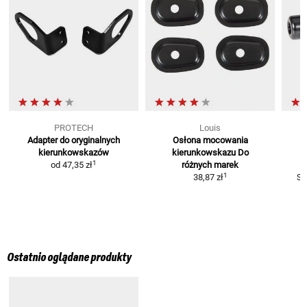
PROTECH
Louis
Adapter do oryginalnych
Osłona mocowania
kierunkowskazów
kierunkowskazu
Do
1
od
47,35 zł
różnych marek
1
38,87 zł
SC
Ostatnio oglądane produkty