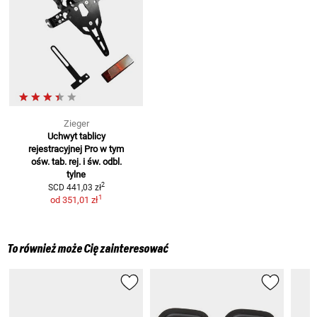
Zieger
Uchwyt tablicy
rejestracyjnej Pro
w tym
ośw. tab. rej. i św. odbl.
tylne
2
SCD
441,03 zł
1
od
351,01 zł
To również może Cię zainteresować