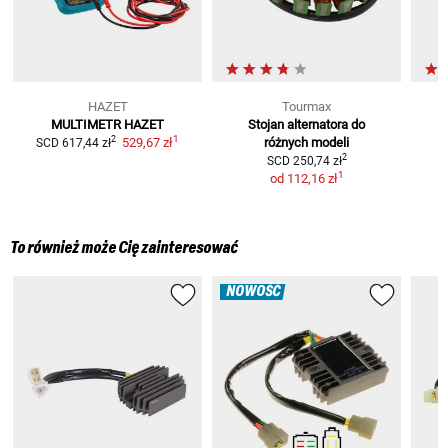
HAZET
Tourmax
MULTIMETR HAZET
Stojan alternatora do
R
1
2
529,67 zł
różnych modeli
SCD
617,44 zł
2
SCD
250,74 zł
1
od
112,16 zł
To również może Cię zainteresować
NOWOŚĆ