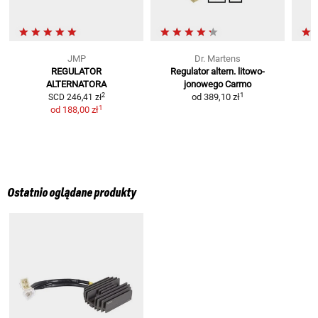
JMP
Dr. Martens
REGULATOR
Regulator altern. litowo-
ALTERNATORA
jonowego Carmo
1
2
od
389,10 zł
SCD
246,41 zł
1
od
188,00 zł
Ostatnio oglądane produkty