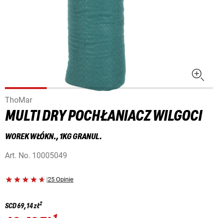
ThoMar
MULTI DRY POCHŁANIACZ WILGOCI
WOREK WŁÓKN., 1KG GRANUL.
Art. No.
10005049
|
25 Opinie
2
SCD
69,14 zł