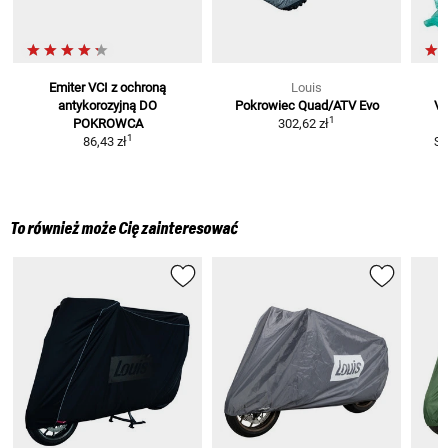
Emiter VCI z ochroną
Louis
antykorozyjną
DO
Pokrowiec Quad/ATV Evo
Vc
1
POKROWCA
302,62 zł
1
86,43 zł
S
To również może Cię zainteresować