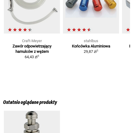
Craft-Meyer
stahlbus
Zawór odpowietrzający
Końcówka Aluminiowa
P
1
hamulców
z wężem
29,87 zł
1
64,43 zł
Ostatnio oglądane produkty