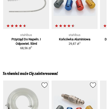
stahlbus
stahlbus
Przyrząd Do Napełn. I
Końcówka Aluminiowa
Do
1
Odpowiet.
50ml
29,87 zł
1
68,56 zł
To również może Cię zainteresować