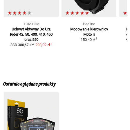
TOMTOM
Beeline
Uchwyt Aktywny Do Urz.
Mocowanie kierownicy
Ka
Rider 42, 50, 400, 410, 450
Moto Ii
do
1
oraz 550
150,40 zł
42
1
2
293,02 zł
SCD
300,67 zł
Ostatnio oglądane produkty