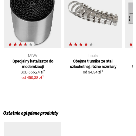
MIVV
Louis
Specjalny katalizator do
Obejma tłumika ze stali
R
modernizacji
szlachetnej,
różne rozmiary
S
1
2
od
34,34 zł
SCD
666,24 zł
1
od
450,38 zł
Ostatnio oglądane produkty