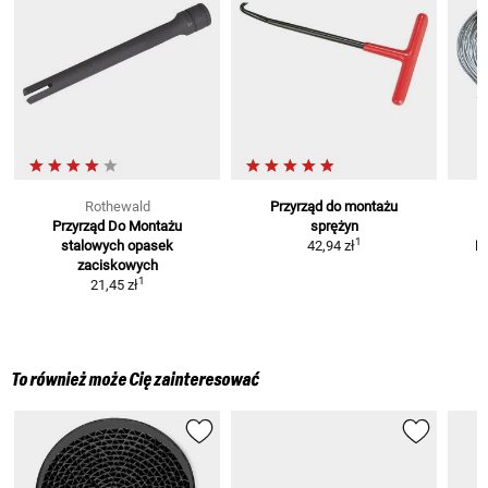
Rothewald
Przyrząd do montażu
Przyrząd Do Montażu
sprężyn
L
1
stalowych opasek
42,94 zł
Dł
zaciskowych
1
21,45 zł
To również może Cię zainteresować