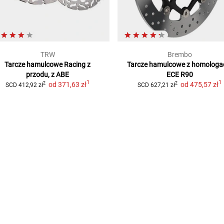
TRW
Brembo
Tarcze hamulcowe Racing z
Tarcze hamulcowe z homologa
przodu, z ABE
ECE R90
1
1
od
371,63 zł
od
475,57 zł
2
2
SCD
412,92 zł
SCD
627,21 zł