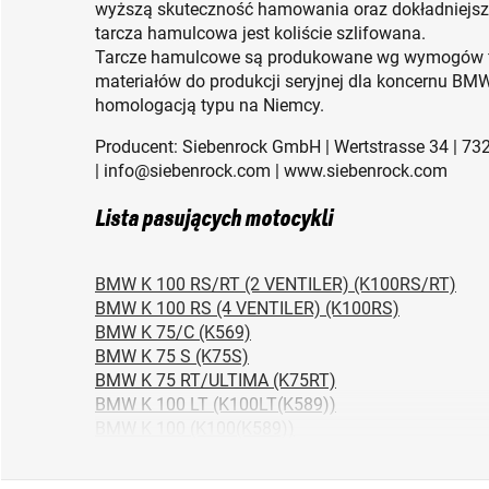
wyższą skuteczność hamowania oraz dokładniejszy
tarcza hamulcowa jest koliście szlifowana.
Tarcze hamulcowe są produkowane wg wymogów fi
materiałów do produkcji seryjnej dla koncernu BM
homologacją typu na Niemcy.
Producent: Siebenrock GmbH | Wertstrasse 34 | 73
| info@siebenrock.com | www.siebenrock.com
Lista pasujących motocykli
BMW K 100 RS/RT (2 VENTILER) (K100RS/RT)
BMW K 100 RS (4 VENTILER) (K100RS)
BMW K 75/C (K569)
BMW K 75 S (K75S)
BMW K 75 RT/ULTIMA (K75RT)
BMW K 100 LT (K100LT(K589))
BMW K 100 (K100(K589))