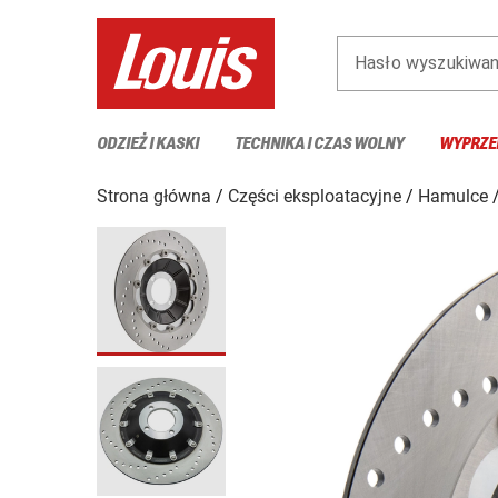
Hasło wyszukiwan
ODZIEŻ I KASKI
TECHNIKA I CZAS WOLNY
WYPRZE
Strona główna
Części eksploatacyjne
Hamulce