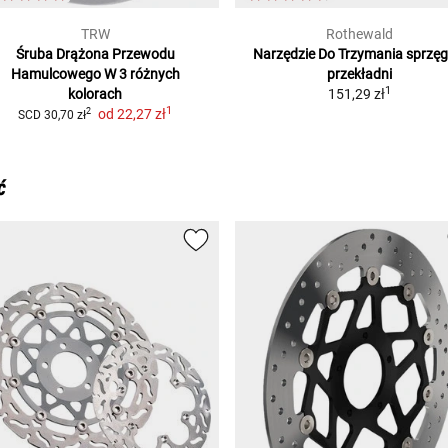
TRW
Rothewald
Śruba Drążona Przewodu
Narzędzie Do Trzymania
sprzęgł
Hamulcowego
W 3 różnych
przekładni
1
kolorach
151,29 zł
1
od
22,27 zł
2
SCD
30,70 zł
ć