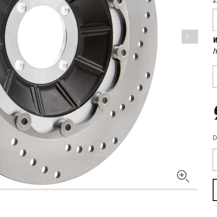
W
h
D