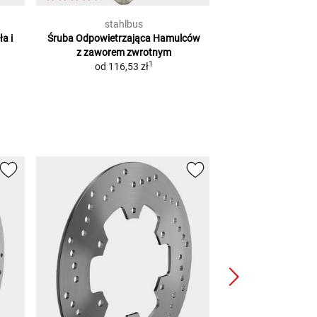
stahlbus
stahl
a i
Śruba Odpowietrzająca Hamulców
Końcówka A
z zaworem zwrotnym
30,05
1
od
116,53 zł