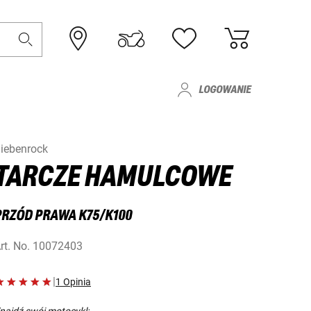
LOGOWANIE
iebenrock
TARCZE HAMULCOWE
PRZÓD PRAWA K75/K100
rt. No.
10072403
|
1 Opinia
najdź swój motocykl: