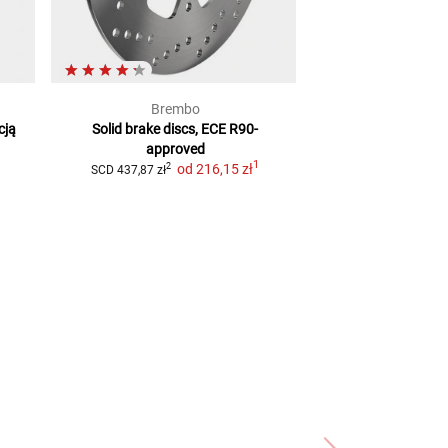
Brembo
TR
cją
Solid brake discs, ECE R90-
Tarcza hamulc
approved
homologacją 
1
od
216,15 zł
2
2
SCD
437,87 zł
SCD
284,51 zł