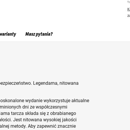
1
K
z
warianty
Masz pytania?
bezpieczeństwo. Legendarna, nitowana
doskonalone wydanie wykorzystuje aktualne
 minionych dni ze współczesnymi
ama tarcza składa się z obrabianego
łości. Jest nitowana wysokiej jakości
nalnej metody. Aby zapewnić znacznie