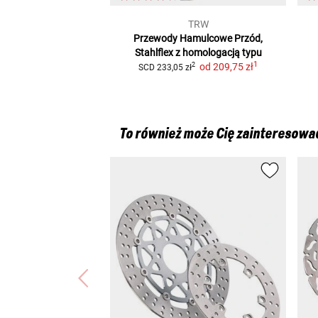
TRW
Przewody Hamulcowe
Przód,
Stahlflex z homologacją typu
1
od
209,75 zł
2
SCD
233,05 zł
To również może Cię zainteresowa