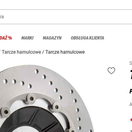
ia
DAŻ %
MARKI
MAGAZYN
OBSŁUGA KLIENTA
Tarcze hamulcowe
Tarcze hamulcowe
S
A
Z