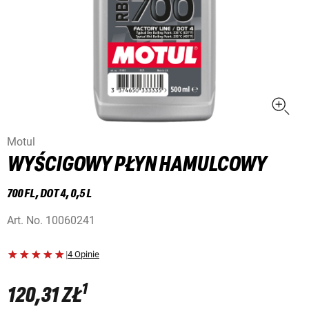
Motul
WYŚCIGOWY PŁYN HAMULCOWY
700 FL, DOT 4, 0,5 L
Art. No.
10060241
|
4 Opinie
1
120,31 ZŁ