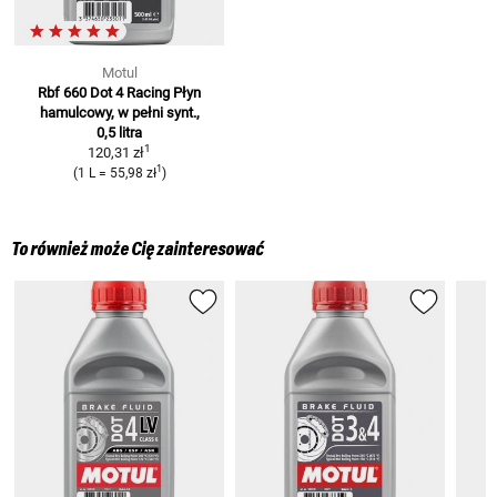
Motul
Rbf 660 Dot 4 Racing Płyn
hamulcowy, w pełni synt.,
0,5 litra
1
120,31 zł
1
(
1 L
=
55,98 zł
)
To również może Cię zainteresować