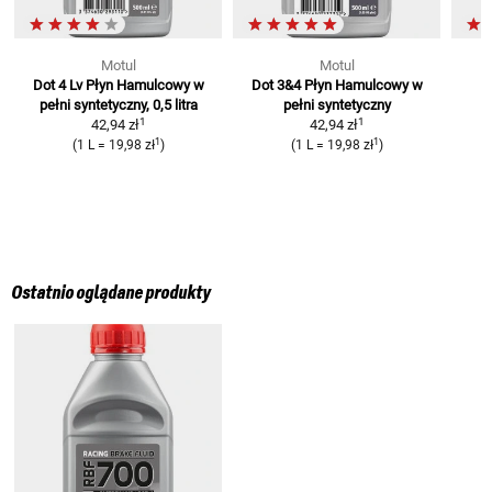
Motul
Motul
Dot 4 Lv Płyn Hamulcowy
w
Dot 3&4 Płyn Hamulcowy
w
P
pełni syntetyczny, 0,5 litra
pełni syntetyczny
1
1
42,94 zł
42,94 zł
1
1
(
1 L
=
19,98 zł
)
(
1 L
=
19,98 zł
)
Ostatnio oglądane produkty