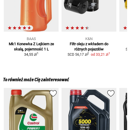
BAAS
K&N
Mk1 Konewka Z Lejkiem
ze
Filtr oleju z wkładem
do
skalą, pojemność 1 L
różnych pojazdów
SC
1
1
2
34,55 zł
od
33,21 zł
SCD
56,17 zł
To również może Cię zainteresować