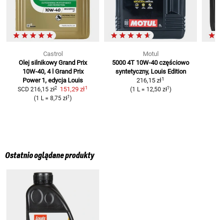
Castrol
Motul
Olej silnikowy Grand Prix
5000 4T 10W-40
częściowo
10W-40, 4 l
Grand Prix
syntetyczny, Louis Edition
1
Power 1, edycja Louis
216,15 zł
C
1
2
1
151,29 zł
SCD
216,15 zł
(
1 L
=
12,50 zł
)
1
(
1 L
=
8,75 zł
)
Ostatnio oglądane produkty