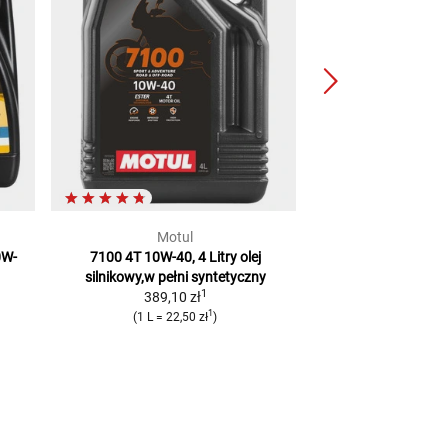
Motul
LIQUI 
0W-
7100 4T 10W-40, 4 Litry
olej
Olej do sil. 4-su
silnikowy,w pełni syntetyczny
Edition
Technologi
1
389,10 zł
l
1
216,15
(
1 L
=
22,50 zł
)
(
1 L
=
12,