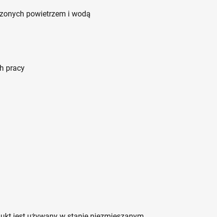
dzonych powietrzem i wodą
h pracy
dukt jest używany w stanie niezmieszanym