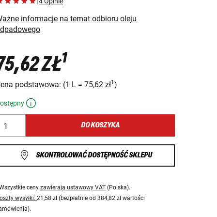
|
4 Opinie
ażne informacje na temat odbioru oleju
odpadowego
1
75,62 ZŁ
1
ena podstawowa:
(
1 L
=
75,62 zł
)
ostępny
DO KOSZYKA
SKONTROLOWAĆ DOSTĘPNOŚĆ SKLEPU
Wszystkie ceny
zawierają ustawowy VAT
(Polska).
oszty wysyłki:
21,58 zł (bezpłatnie od 384,82 zł wartości
amówienia).