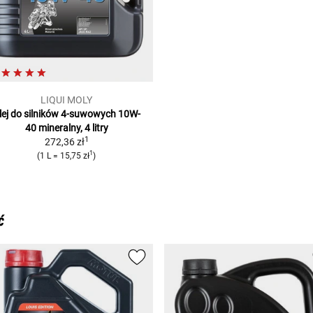
LIQUI MOLY
lej do silników 4-suwowych 10W-
40
mineralny, 4 litry
1
272,36 zł
1
(
1 L
=
15,75 zł
)
ć