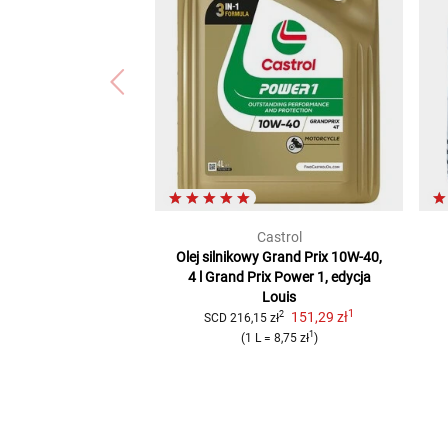
Castrol
Olej silnikowy Grand Prix 10W-40,
4 l
Grand Prix Power 1, edycja
Louis
1
151,29 zł
2
SCD
216,15 zł
1
(
1 L
=
8,75 zł
)