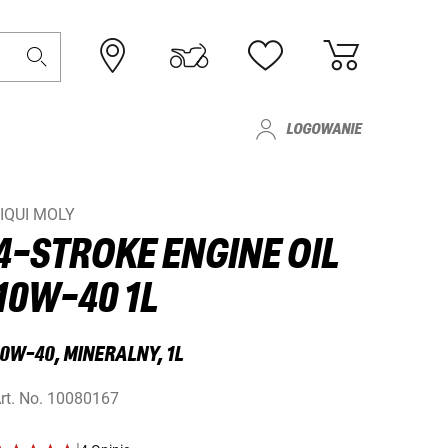
LOGOWANIE
IQUI MOLY
4-STROKE ENGINE OIL
10W-40 1L
10W-40, MINERALNY, 1L
rt. No.
10080167