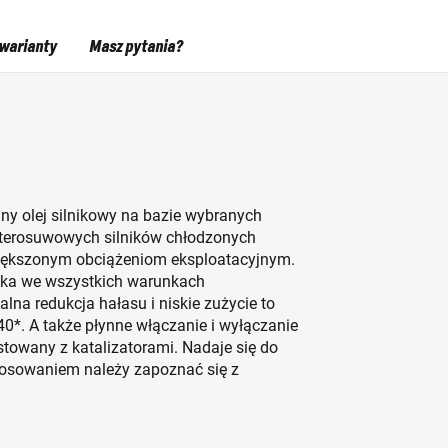
warianty
Masz pytania?
y olej silnikowy na bazie wybranych
czterosuwowych silników chłodzonych
iększonym obciążeniom eksploatacyjnym.
nika we wszystkich warunkach
na redukcja hałasu i niskie zużycie to
0*. A także płynne włączanie i wyłączanie
estowany z katalizatorami. Nadaje się do
tosowaniem należy zapoznać się z