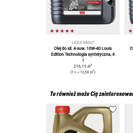
LIQUI MOLY
Olej do sil. 4-suw. 10W-40 Louis
O
Edition
Technologia syntetyczna, 4
l
1
216,15 zł
1
(
1 L
=
12,50 zł
)
To również może Cię zainteresowa