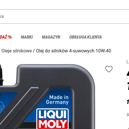
ia
DAŻ %
MARKI
MAGAZYN
OBSŁUGA KLIENTA
Oleje silnikowe
Olej do silników 4-suwowych 10W-40
L
A