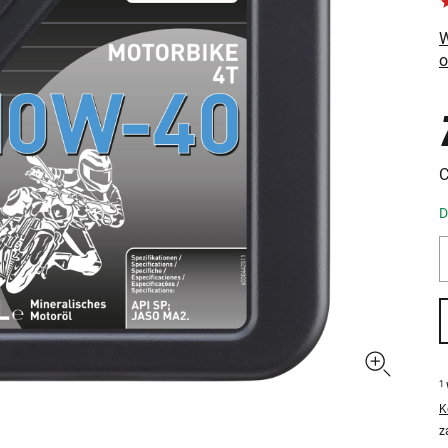
W
C
D
1
K
z