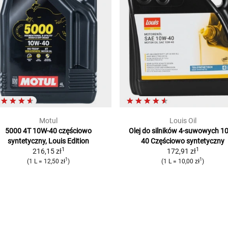
Motul
Louis Oil
5000 4T 10W-40
częściowo
Olej do silników 4-suwowych 1
syntetyczny, Louis Edition
40
Częściowo syntetyczny
1
1
216,15 zł
172,91 zł
1
1
(
1 L
=
12,50 zł
)
(
1 L
=
10,00 zł
)