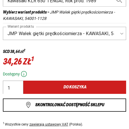
JMP Wałek giętki prędkościomierza -
Wybierz wariant produktu
-
KAWASAKI, 54001-1128
Wariant produktu
2
SCD
38,64 zł
1
34,26 ZŁ
Dostępny
DO KOSZYKA
SKONTROLOWAĆ DOSTĘPNOŚĆ SKLEPU
1
Wszystkie ceny
zawierają ustawowy VAT
(Polska).