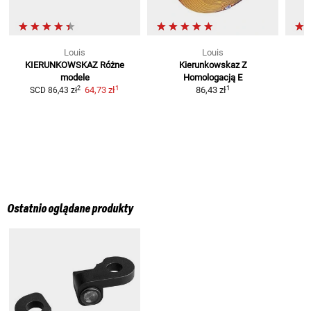
Louis
Louis
KIERUNKOWSKAZ
Różne
Kierunkowskaz Z
S
modele
Homologacją E
1
1
2
64,73 zł
86,43 zł
SCD
86,43 zł
Ostatnio oglądane produkty