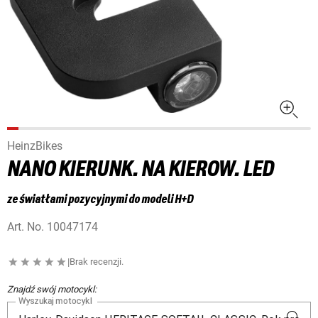
HeinzBikes
NANO KIERUNK. NA KIEROW. LED
ze światłami pozycyjnymi do modeli H+D
Art. No.
10047174
|
Brak recenzji.
Znajdź swój motocykl:
Wyszukaj motocykl