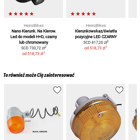
HeinzBikes
HeinzBikes
Nano Kierunk. Na Kierow.
Kierunkowskaz/światła
M
Led
do modeli H+D, czarny
pozycyjne LED
CZARNY
2
lub chromowany
SCD
817,20 zł
1
2
od
518,73 zł
SCD
730,72 zł
1
od
518,73 zł
To również może Cię zainteresować