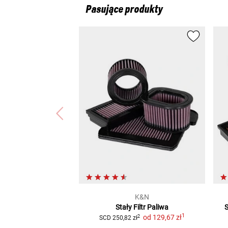
Pasujące produkty
K&N
Stały Filtr Paliwa
S
1
od
129,67 zł
2
SCD
250,82 zł