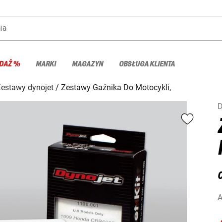
ia
DAŻ %
MARKI
MAGAZYN
OBSŁUGA KLIENTA
estawy dynojet
Zestawy Gaźnika Do Motocykli,
D
C
A