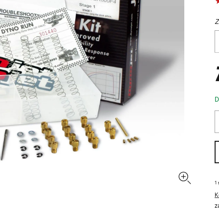
Z
D
1
K
z