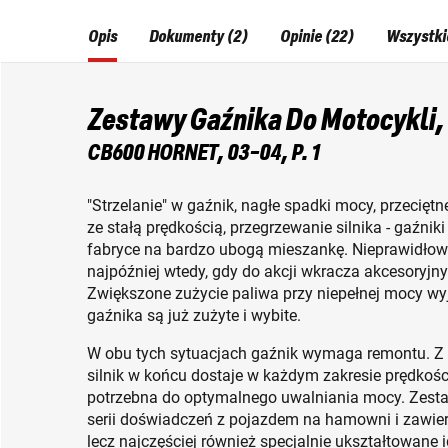
Opis
Dokumenty (2)
Opinie (22)
Wszystki
Zestawy Gaźnika Do Motocykli,
CB600 HORNET, 03-04, P. 1
"Strzelanie" w gaźnik, nagłe spadki mocy, przecięt
ze stałą prędkością, przegrzewanie silnika - gaźni
fabryce na bardzo ubogą mieszankę. Nieprawidłowe 
najpóźniej wtedy, gdy do akcji wkracza akcesoryjny 
Zwiększone zużycie paliwa przy niepełnej mocy wyjś
gaźnika są już zużyte i wybite.
W obu tych sytuacjach gaźnik wymaga remontu. Z
silnik w końcu dostaje w każdym zakresie prędkośc
potrzebna do optymalnego uwalniania mocy. Zest
serii doświadczeń z pojazdem na hamowni i zawier
lecz najczęściej również specjalnie ukształtowane i