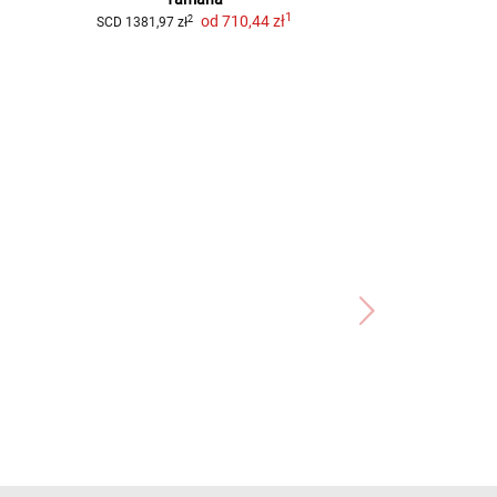
SCD
45,53 zł
1
od
710,44 zł
2
SCD
1381,97 zł