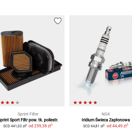
Sprint Filter
NGK
print Sport Filtr pow. tk. poliestr.
Iridium Świeca Zapłonowa
1
1
od
259,38 zł
od
44,49 zł
2
2
SCD
441,03 zł
SCD
64,81 zł