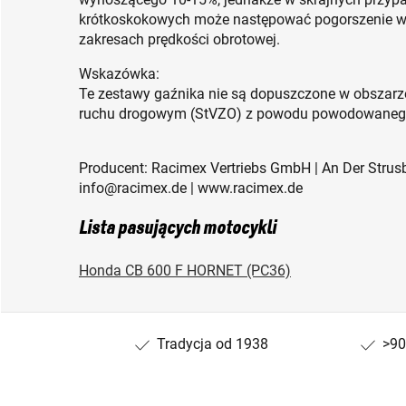
krótkoskokowych może następować pogorszenie wł
zakresach prędkości obrotowej.
Wskazówka:
Te zestawy gaźnika nie są dopuszczone w obszar
ruchu drogowym (StVZO) z powodu powodowanego 
Producent: Racimex Vertriebs GmbH | An Der Strusb
info@racimex.de | www.racimex.de
Lista pasujących motocykli
Honda CB 600 F HORNET (PC36)
Tradycja od 1938
>90