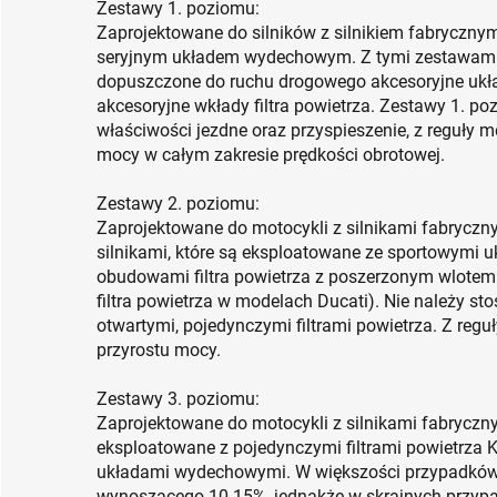
Zestawy 1. poziomu:
Zaprojektowane do silników z silnikiem fabrycznym
seryjnym układem wydechowym. Z tymi zestawam
dopuszczone do ruchu drogowego akcesoryjne ukł
akcesoryjne wkłady filtra powietrza. Zestawy 1. po
właściwości jezdne oraz przyspieszenie, z reguły
mocy w całym zakresie prędkości obrotowej.
Zestawy 2. poziomu:
Zaprojektowane do motocykli z silnikami fabrycz
silnikami, które są eksploatowane ze sportowym
obudowami filtra powietrza z poszerzonym wlotem
filtra powietrza w modelach Ducati). Nie należy 
otwartymi, pojedynczymi filtrami powietrza. Z re
przyrostu mocy.
Zestawy 3. poziomu:
Zaprojektowane do motocykli z silnikami fabryczny
eksploatowane z pojedynczymi filtrami powietrza
układami wydechowymi. W większości przypadków
wynoszącego 10-15%, jednakże w skrajnych przypa