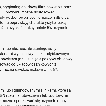
, oryginalną obudową filtra powietrza oraz
i 1. poziomu można dostosować
ady wydechowe z pochłaniaczem dB oraz
ziomu poprawiają charakterystykę reakcji,
 można uzyskać maksymalnie 5% przyrostu
nymi lub nieznacznie stuningowanymi
i układami wydechowymi i zmodyfikowanymi
 powietrza (np. usunięcie pokrywy obudowy
stosować do układów gaźnikowych z
guły można uzyskać maksymalnie 8%
mi lub stuningowanymi silnikami, które są
 K&N razem z fabrycznymi lub sportowymi
 można spodziewać się przyrostu mocy
dkach w sportowych silnikach