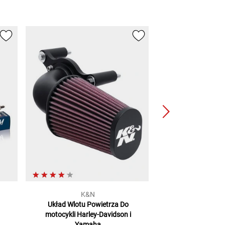
K&N
Tour
Układ Wlotu Powietrza
Do
Zestaw naprawczy
motocykli Harley-Davidson i
mode
Yamaha
2