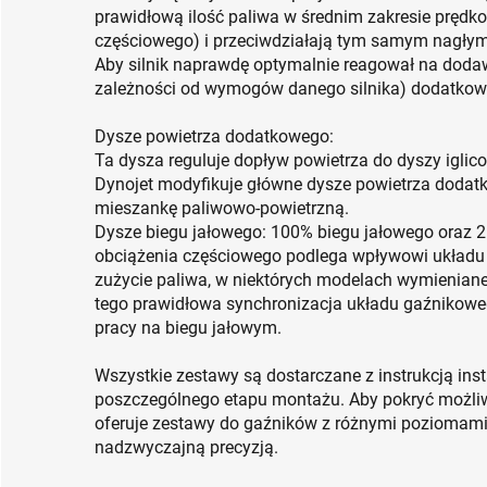
prawidłową ilość paliwa w średnim zakresie prędko
częściowego) i przeciwdziałają tym samym nagły
Aby silnik naprawdę optymalnie reagował na doda
zależności od wymogów danego silnika) dodatkow
Dysze powietrza dodatkowego:
Ta dysza reguluje dopływ powietrza do dyszy iglic
Dynojet modyfikuje główne dysze powietrza dodat
mieszankę paliwowo-powietrzną.
Dysze biegu jałowego: 100% biegu jałowego oraz 2
obciążenia częściowego podlega wpływowi układu
zużycie paliwa, w niektórych modelach wymieniane
tego prawidłowa synchronizacja układu gaźnikowego
pracy na biegu jałowym.
Wszystkie zestawy są dostarczane z instrukcją in
poszczególnego etapu montażu. Aby pokryć możliw
oferuje zestawy do gaźników z różnymi poziomam
nadzwyczajną precyzją.