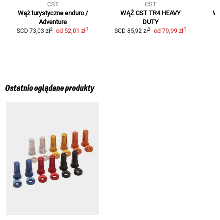
CST
CST
Wąż turystyczne enduro /
WĄŻ CST TR4 HEAVY
Wą
Adventure
DUTY
1
1
2
2
od
52,01 zł
od
79,99 zł
SCD
73,03 zł
SCD
85,92 zł
Ostatnio oglądane produkty