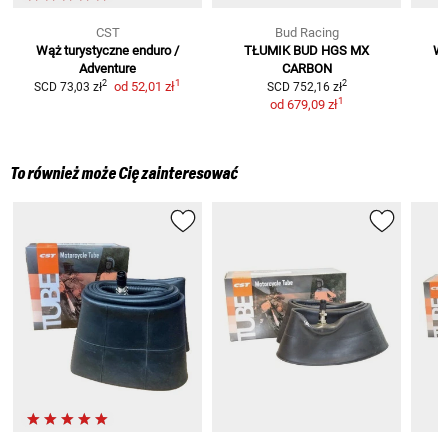
CST
Bud Racing
Wąż turystyczne enduro /
TŁUMIK BUD HGS MX
Wą
Adventure
CARBON
1
2
2
od
52,01 zł
SCD
73,03 zł
SCD
752,16 zł
1
od
679,09 zł
To również może Cię zainteresować