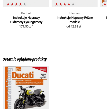
Bucheli
Haynes
Instrukcje Naprawy
Instrukcje Naprawy
Różne
In
Oldtimery i youngtimery
modele
1
1
171,50 zł
od
42,98 zł
Ostatnio oglądane produkty