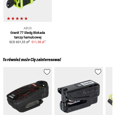
ABUS
Granit 77 Sledg
Blokada
tarczy hamulcowej
1
2
511,58 zł
SCD
601,55 zł
To również może Cię zainteresować