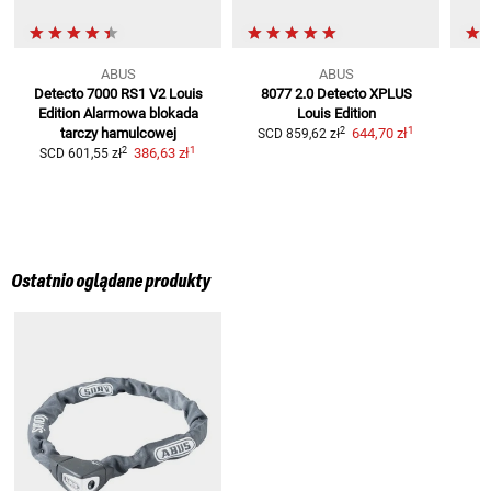
ABUS
ABUS
Detecto 7000 RS1 V2 Louis
8077 2.0 Detecto XPLUS
L
Edition
Alarmowa blokada
Louis Edition
1
2
tarczy hamulcowej
644,70 zł
SCD
859,62 zł
1
2
386,63 zł
SCD
601,55 zł
Ostatnio oglądane produkty